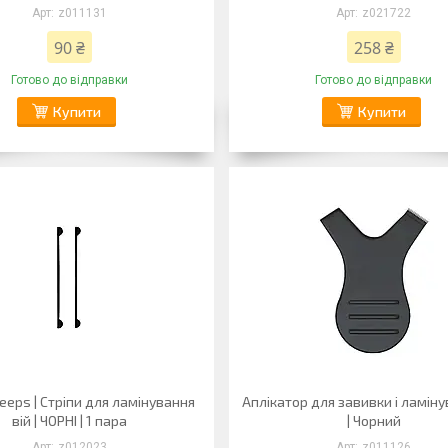
z011131
z021722
90 ₴
258 ₴
Готово до відправки
Готово до відправки
Купити
Купити
reeps | Стріпи для ламінування
Аплікатор для завивки і ламіну
вій | ЧОРНІ | 1 пара
| Чорний
z012023
z011126