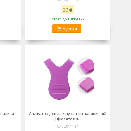
30 ₴
Готово до відправки
Купити
 валики |
Аплікатор для ламінування і завивки вій
| Фіолетовий
z011124