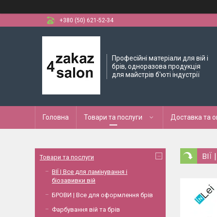
+380 (50) 621-52-34
Професійні матеріали для вій і
брів, одноразова продукція
для майстрів б'юті індустрії
Головна
Товари та послуги
Доставка та 
ВІЇ 
Товари та послуги
ВІЇ | Все для ламінування і
біозавивки вій
БРОВИ | Все для оформлення брів
Фарбування вій та брів