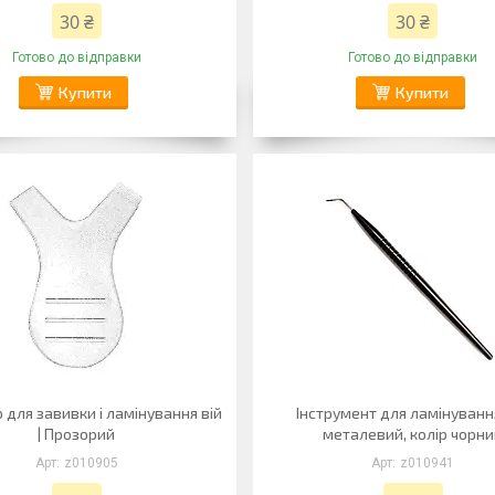
30 ₴
30 ₴
Готово до відправки
Готово до відправки
Купити
Купити
 для завивки і ламінування вій
Інструмент для ламінування
| Прозорий
металевий, колір чорн
z010905
z010941