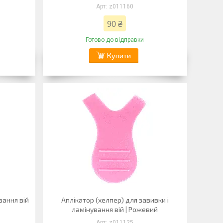
z011160
90 ₴
Готово до відправки
Купити
вання вій
Аплікатор (хелпер) для завивки і
ламінування вій | Рожевий
z011125