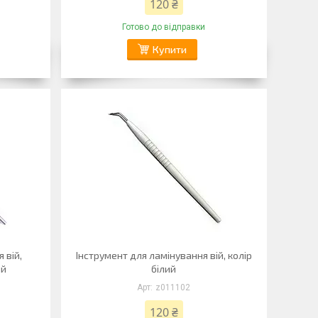
120 ₴
Готово до відправки
Купити
 вій,
Інструмент для ламінування вій, колір
ий
білий
z011102
120 ₴