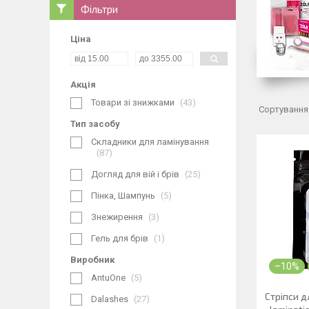
Фільтри
Ціна
Акція
Товари зі знижками
43
Тип засобу
Складники для ламінування
87
Догляд для вій і брів
25
Пінка, Шампунь
5
Знежирення
3
Гель для брів
1
Виробник
–10%
AntuOne
5
Стріпси д
Dalashes
27