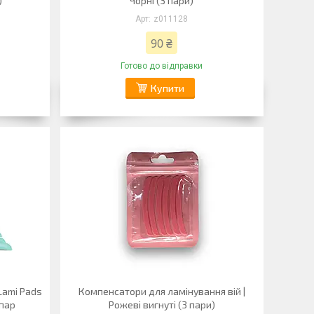
)
Чорні (3 пари)
z011128
90 ₴
Готово до відправки
Купити
Lami Pads
Компенсатори для ламінування вій |
 пар
Рожеві вигнуті (3 пари)