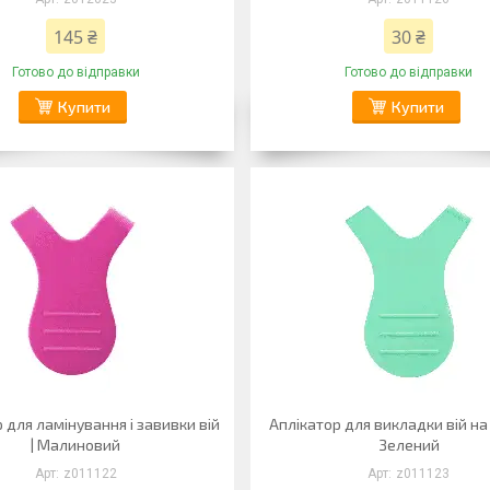
145 ₴
30 ₴
Готово до відправки
Готово до відправки
Купити
Купити
 для ламінування і завивки вій
Аплікатор для викладки вій на
| Малиновий
Зелений
z011122
z011123