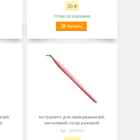
30 ₴
Готово до відправки
Купити
 вій,
Інструмент для ламінування вій,
ий
металевий, колір рожевий
z010939