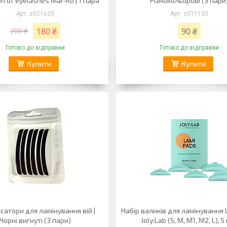
on of eyelashes Mar-Ko | 1 пара
Різнокольорові (3 пари
z021620
z011130
180 ₴
90 ₴
200 ₴
Готово до відправки
Готово до відправки
Купити
Купити
атори для ламінування вій |
Набір валиків для ламінування 
Чорні вигнуті (3 пари)
Joly:Lab (S, M, M1, M2, L), 5