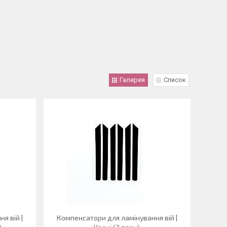
Галерея
Список
я вій |
Компенсатори для ламінування вій |