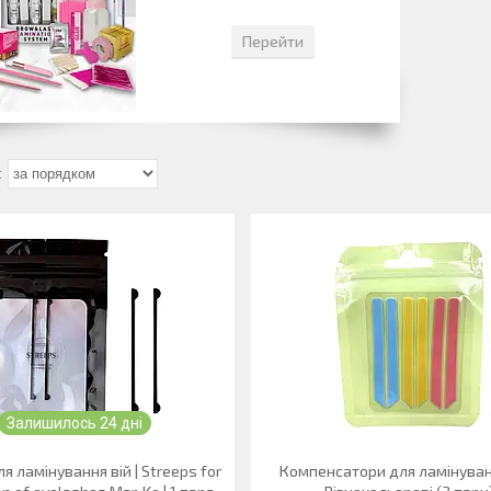
Перейти
Залишилось 24 дні
ля ламінування вій | Streeps for
Компенсатори для ламінуванн