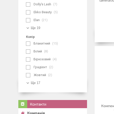
laminati
Dolly's Lash
7
Ekko Beauty
5
Elan
21
Ще 19
Колір
Блакитний
15
Білий
8
Бірюзовий
4
Градієнт
2
Жовтий
2
Ще 17
Контакти
Компенс