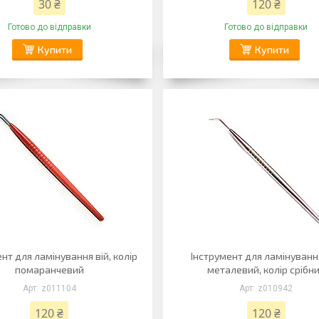
30 ₴
120 ₴
Готово до відправки
Готово до відправки
Купити
Купити
нт для ламінування вій, колір
Інструмент для ламінування
помаранчевий
металевий, колір срібн
z011104
z010942
120 ₴
120 ₴