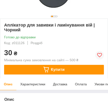
Аплікатор для завивки і ламінування вій |
Чорний
Готово до відправки
Код: z011126
Роздріб
30
₴
Мінімальна сума замовлення на сайті — 500 ₴
Купити
Опис
Характеристики
Доставка
Оплата
Умови п
Опис