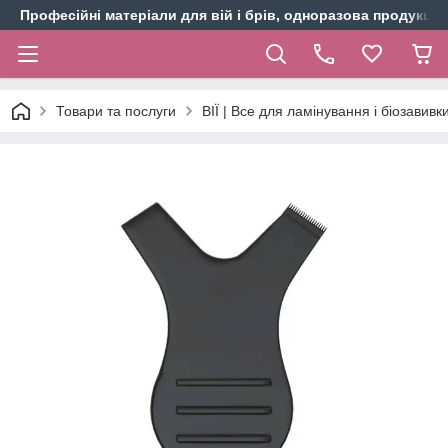
Професійні матеріали для вій і брів, одноразова продукція 
Товари та послуги
ВІЇ | Все для ламінування і біозавивки