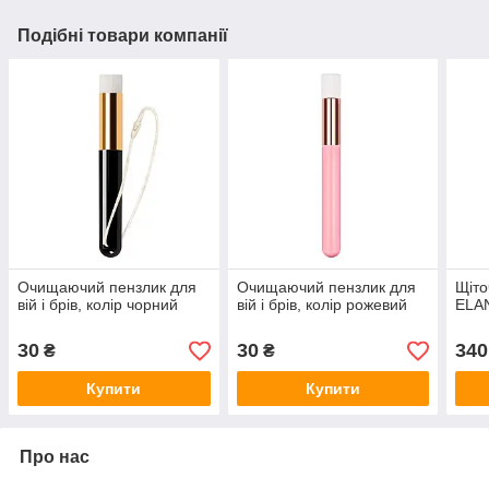
Подібні товари компанії
Очищаючий пензлик для
Очищаючий пензлик для
Щіто
вій і брів, колір чорний
вій і брів, колір рожевий
ELA
30
30
340
₴
₴
Купити
Купити
Про нас