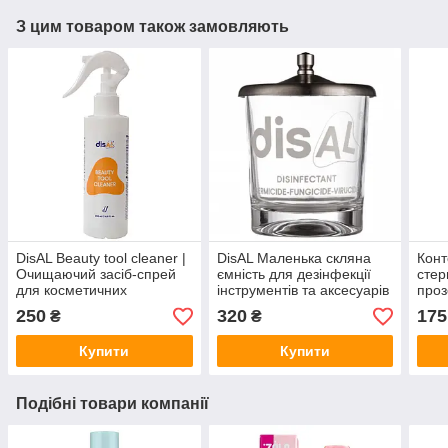
З цим товаром також замовляють
DisAL Beauty tool cleaner |
DisAL Маленька скляна
Конт
Очищаючий засіб-спрей
ємність для дезінфекції
стер
для косметичних
інструментів та аксесуарів
проз
інструментів 200мл
230мл
0.5 
250
320
175
₴
₴
Купити
Купити
Подібні товари компанії