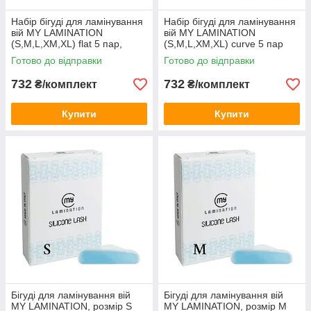
Набір бігуді для ламінування
Набір бігуді для ламінування
вій MY LAMINATION
вій MY LAMINATION
(S,М,L,ХМ,XL) flat 5 пар,
(S,М,L,ХМ,XL) curve 5 пар
(плоскі) колір блакитний
(випуклі для круглого
Готово до відправки
Готово до відправки
завитка), колір рожевий
732
732
₴/комплект
₴/комплект
Купити
Купити
Бігуді для ламінування вій
Бігуді для ламінування вій
MY LAMINATION, розмір S
MY LAMINATION, розмір М