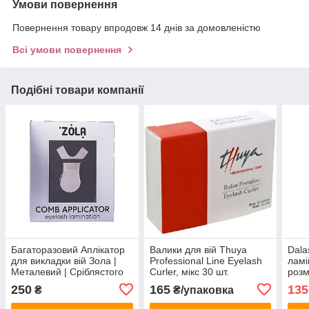
Умови повернення
Повернення товару впродовж 14 днів за домовленістю
Всі умови повернення
Подібні товари компанії
Багаторазовий Аплікатор
Валики для вій Thuya
Dala
для викладки вій Зола |
Professional Line Eyelash
ламі
Металевий | Сріблястого
Curler, мікс 30 шт.
розм
кольору
250
165
135
₴
₴/упаковка