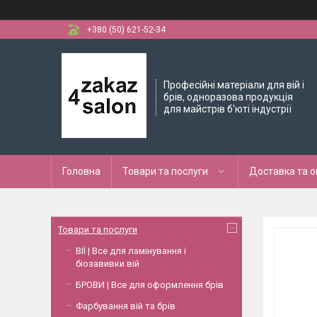
+380 (50) 621-52-34
Професійні матеріали для вій і
брів, одноразова продукція
для майстрів б'юті індустрії
Головна
Товари та послуги
Доставка та 
Товари та послуги
ВІЇ | Все для ламінування і
біозавивки вій
БРОВИ | Все для оформлення брів
Фарбування вій та брів