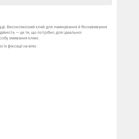
уді. Високоякісний клей для ламінування й біозавивання
йність — це те, що потрібно для ідеальної
асобу змивання клею.
їх фіксації на віях.