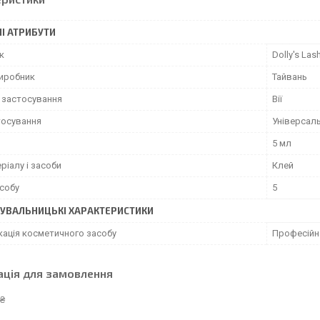
І АТРИБУТИ
к
Dolly's Las
виробник
Тайвань
 застосування
Вії
тосування
Універсал
5 мл
ріалу і засоби
Клей
асобу
5
УВАЛЬНИЦЬКІ ХАРАКТЕРИСТИКИ
кація косметичного засобу
Професійн
ація для замовлення
 ₴