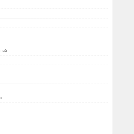
h
ьний
а