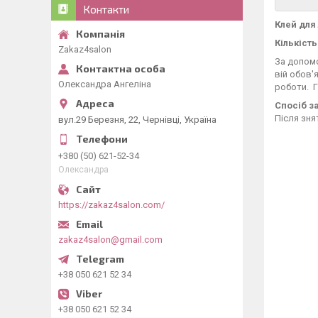
Контакти
Клей для
Кількість
Zakaz4salon
За допомо
вій обов'
Олександра Ангеліна
роботи. Г
Спосіб з
Після зня
вул.29 Березня, 22, Чернівці, Україна
+380 (50) 621-52-34
Олександра
https://zakaz4salon.com/
zakaz4salon@gmail.com
+38 050 621 52 34
+38 050 621 52 34