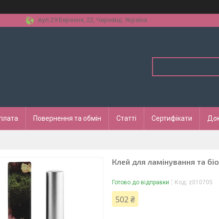
вул.29 Березня, 22, Чернівці, Україна
оплата
Повернення та обмін
Статті
Сертифікати
До
Клей для ламінування та біо
Готово до відправки
Код:
z010705
502 ₴