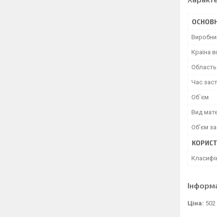
ОСНОВН
Виробни
Країна 
Область
Час зас
Об`єм
Вид мате
Об'єм з
КОРИСТ
Класифі
Інформ
Ціна:
502