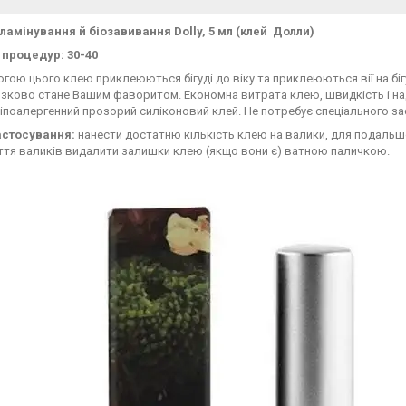
 ламінування й біозавивання Dolly, 5 мл (клей Долли)
 процедур: 30-40
гою цього клею приклеюються бігуді до віку та приклеюються вії на біг
язково стане Вашим фаворитом. Економна витрата клею, швидкість і наді
іпоалергенний прозорий силіконовий клей. Не потребує спеціального з
астосування:
нанести достатню кількість клею на валики, для подальшої 
ття валиків видалити залишки клею (якщо вони є) ватною паличкою.