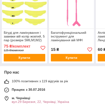
Бігуді для ламінування і
Багатофункціональний
Аплі
завивки вій колір жовтий, 5
інструмент для
ламі
пар (розміри SMLM1M2)
ламінування вій МФІ
Ленд
пластиковий,
75
₴/комплект
двосторонній, рожевий
15
60
₴
125 ₴/комплект
Купити
Купити
Про нас
100% позитивних з 119 відгуків за рік
Працює з 30.07.2016
м. Чернівці
вул.29 Березня, 22, Чернівці, Україна