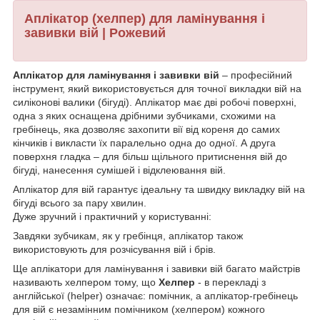
Аплікатор (хелпер) для ламінування і
завивки вій | Рожевий
Аплікатор для ламінування і завивки вій
– професійний
інструмент, який використовується для точної викладки вій на
силіконові валики (бігуді). Аплікатор має дві робочі поверхні,
одна з яких оснащена дрібними зубчиками, схожими на
гребінець, яка дозволяє захопити вії від кореня до самих
кінчиків і викласти їх паралельно одна до одної. А друга
поверхня гладка – для більш щільного притиснення вій до
бігуді, нанесення сумішей і відклеювання вій.
Аплікатор для вій гарантує ідеальну та швидку викладку вій на
бігуді всього за пару хвилин.
Дуже зручний і практичний у користуванні:
Завдяки зубчикам, як у гребінця, аплікатор також
використовують для розчісування вій і брів.
Ще аплікатори для ламінування і завивки вій багато майстрів
називають хелпером тому, що
Хелпер
- в перекладі з
англійської (helper) означає: помічник, а аплікатор-гребінець
для вій є незамінним помічником (хелпером) кожного