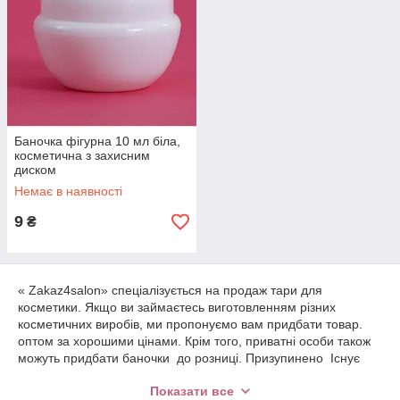
Баночка фігурна 10 мл біла,
косметична з захисним
диском
Немає в наявності
9
₴
« Zakaz4salon» спеціалізується на продаж тари для
косметики. Якщо ви займаєтесь виготовленням різних
косметичних виробів, ми пропонуємо вам придбати товар.
оптом за хорошими цінами. Крім того, приватні особи також
можуть придбати баночки до розниці. Призупинено Існує
широкий вибір Прозорих і білих баночок. Часто їх
Показати все
використовують для зберігання різних косметичних