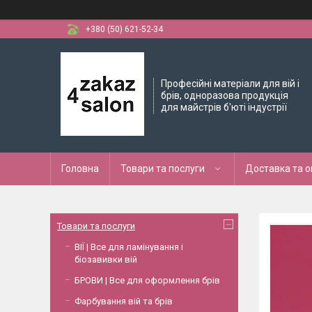
+380 (50) 621-52-34
Професійні матеріали для вій і
брів, одноразова продукція
для майстрів б'юті індустрії
Головна
Товари та послуги
Доставка та 
Товари та послуги
ВІЇ | Все для ламінування і
біозавивки вій
БРОВИ | Все для оформлення брів
Фарбування вій та брів