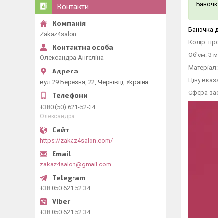
Баночк
Контакти
Баночка д
Zakaz4salon
Колір: пр
Об'єм: 3 
Олександра Ангеліна
Матеріал:
Ціну вказ
вул.29 Березня, 22, Чернівці, Україна
Сфера зас
+380 (50) 621-52-34
Олександра
https://zakaz4salon.com/
zakaz4salon@gmail.com
+38 050 621 52 34
+38 050 621 52 34