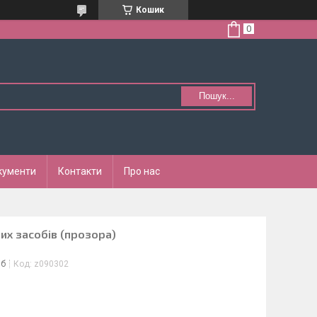
Кошик
Пошук...
кументи
Контакти
Про нас
их засобів (прозора)
іб
Код:
z090302