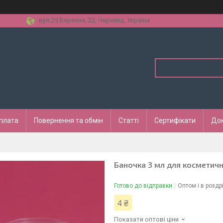
вул.29 Березня, 22, Чернівці, Україна
оплата
Повернення та обмін
Статті
Сертифікати
До
Баночка 3 мл для косметичн
Готово до відправки
Оптом і в роздр
4 ₴
Показати оптові ціни