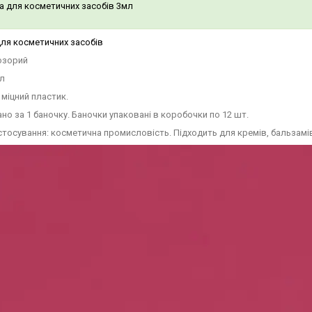
а для косметичних засобів 3мл
ля косметичних засобів
озорий
мл
 міцний пластик.
ано за 1 баночку. Баночки упаковані в коробочки по 12 шт.
тосування: косметична промисловість. Підходить для кремів, бальзамів, г