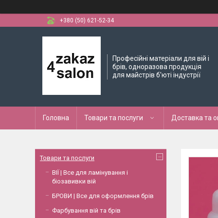
+380 (50) 621-52-34
Професійні матеріали для вій і
брів, одноразова продукція
для майстрів б'юті індустрії
Головна
Товари та послуги
Доставка та 
Товари та послуги
ВІЇ | Все для ламінування і
біозавивки вій
БРОВИ | Все для оформлення брів
Фарбування вій та брів