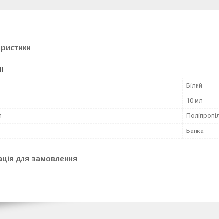
еристики
І
Білий
10 мл
л
Поліпропі
Банка
ація для замовлення