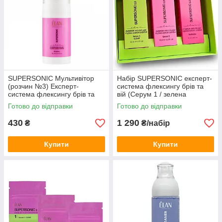
SUPERSONIC Мультивітор
Набір SUPERSONIC експерт-
(розчин №3) Експерт-
система флексингу брів та
система флексингу брів та
вій (Серум 1 / зелена
вій ELAN, 10 мл
баночка + Серум 2 +
Готово до відправки
Готово до відправки
Мультивітор)
430
1 290
₴
₴/набір
Купити
Купити