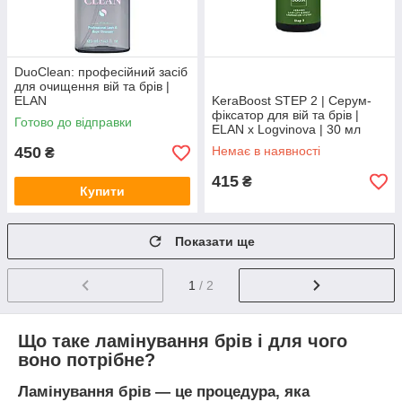
DuoClean: професійний засіб
для очищення вій та брів |
ELAN
KeraBoost STEP 2 | Серум-
фіксатор для вій та брів |
Готово до відправки
ELAN x Logvinova | 30 мл
450
Немає в наявності
₴
415
₴
Купити
Показати ще
1
/ 2
Що таке ламінування брів і для чого
воно потрібне?
Ламінування брів — це процедура, яка