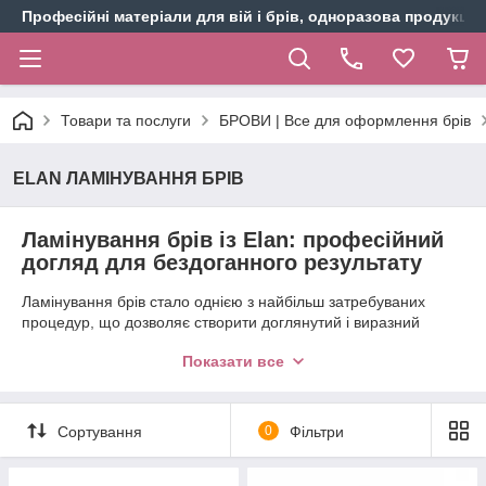
Професійні матеріали для вій і брів, одноразова продукція 
Товари та послуги
БРОВИ | Все для оформлення брів
ELAN ЛАМІНУВАННЯ БРІВ
Ламінування брів із Elan: професійний
догляд для бездоганного результату
Ламінування брів стало однією з найбільш затребуваних
процедур, що дозволяє створити доглянутий і виразний
образ. Elan, як лідер індустрії, пропонує професійні склади,
Показати все
які забезпечують стійкий ефект і дбайливий догляд. В
інтернет-магазині Zakaz4salon ви знайдете широкий
асортимент продукції Elan для ламінування брів.
Сортування
0
Фільтри