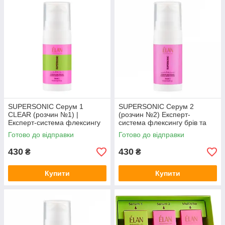
SUPERSONIC Серум 1
SUPERSONIC Серум 2
CLEAR (розчин №1) |
(розчин №2) Експерт-
Експерт-система флексингу
система флексингу брів та
брів та вій ELAN, 10 мл
вій ELAN, 10 мл (суперсоник
Готово до відправки
Готово до відправки
(суперсонік Елан прозорий)
елан)
430
430
₴
₴
Купити
Купити