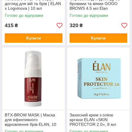
догляд для вій та брів | ELAN
бровами та віями GOGO
x Logvinova | 10 мл
BROWS 4.5 мл Elan
Готово до відправки
Готово до відправки
415
320
₴
₴
Купити
Купити
BTX-BROW MASK | Маска
Захисний крем з олією
для ефективного
аргани ELAN «SKIN
відновлення брів ELAN, 10
PROTECTOR 2.0», 8 мл
мл
Готово до відправки
Готово до відправки