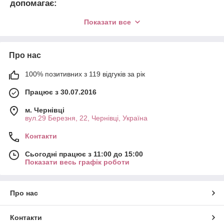
допомагає:
зафіксувати волоски у бажаному напрямку;
Показати все
надати бровам густоти та блиску;
забезпечити доглянутий вигляд на тривалий час.
Про нас
Elan використовує передові технології та якісні компоненти,
щоб гарантувати ідеальний результат із максимальною
100% позитивних з 119 відгуків за рік
безпекою.
Особливості продукції Elan
Працює з 30.07.2016
Чому обирають Elan для ламінування брів?
м. Чернівці
вул.29 Березня, 22, Чернівці, Україна
Інноваційні технології.
Продукти розроблені для
професійного використання як майстрами, так і
Контакти
новачками.
Сьогодні працює з 11:00 до 15:00
Безпека.
Склади підходять для всіх типів шкіри, але
Показати весь графік роботи
спочатку проведіть тест на алергію.
Якість.
Elan гарантує стійкий результат без шкоди для
волосків.
Про нас
Огляд складів для ламінування Elan
Контакти
ПродукціяElan включає все необхідне для процедури: