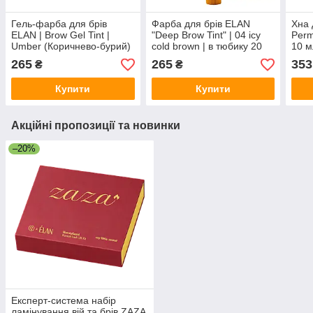
Гель-фарба для брів
Фарба для брів ELAN
Хна 
ELAN | Brow Gel Tint |
"Deep Brow Tint" | 04 icy
Per
Umber (Коричнево-бурий)
cold brown | в тюбику 20
10 м
| 20 мл
мл
265
265
353
₴
₴
Купити
Купити
Акційні пропозиції та новинки
–20%
Експерт-система набір
ламінування вій та брів ZAZA