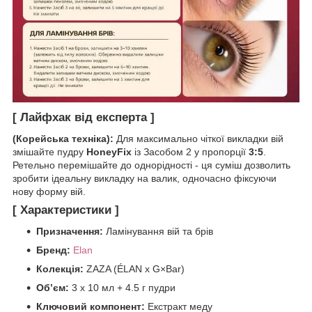
[ Лайфхак від експерта ]
(Корейська техніка):
Для максимально чіткої викладки вій
змішайте пудру
HoneyFix
із Засобом 2 у пропорції
3:5
.
Ретельно перемішайте до однорідності - ця суміш дозволить
зробити ідеальну викладку на валик, одночасно фіксуючи
нову форму вій.
[ Характеристики ]
Призначення
:
Ламінування вій та брів
Бренд:
Elan
Колекція
:
ZAZA (ÉLAN x G×Bar)
Обʼєм:
3 х 10 мл + 4.5 г пудри
Ключовий компонент
:
Екстракт меду