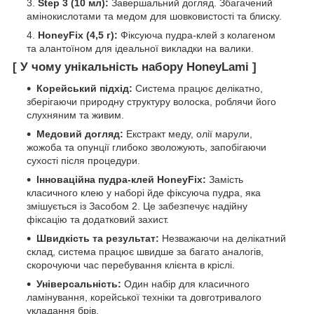
Step 3 (10 мл):
Завершальний догляд. Збагачений
амінокислотами та медом для шовковистості та блиску.
HoneyFix (4,5 г):
Фіксуюча пудра-клей з колагеном
та алантоїном для ідеальної викладки на валики.
[ У чому унікальність набору HoneyLami ]
Корейський підхід:
Система працює делікатно,
зберігаючи природну структуру волоска, роблячи його
слухняним та живим.
Медовий догляд:
Екстракт меду, олії марули,
жожоба та опунції глибоко зволожують, запобігаючи
сухості після процедури.
Інноваційна пудра-клей HoneyFix:
Замість
класичного клею у наборі йде фіксуюча пудра, яка
змішується із Засобом 2. Це забезпечує надійну
фіксацію та додатковий захист.
Швидкість та результат:
Незважаючи на делікатний
склад, система працює швидше за багато аналогів,
скорочуючи час перебування клієнта в кріслі.
Універсальність:
Один набір для класичного
ламінування, корейської техніки та довготривалого
укладання брів.