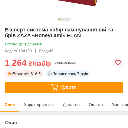
Експерт-система набір ламінування вій та
брів ZAZA «HoneyLami» ELAN
Готово до відправки
Код: z0104193
Роздріб
1 264
₴/набір
1 580 ₴/набір
Економія
316 ₴
Залишилось
7 днів
Купити
Опис
Характеристики
Доставка
Оплата
Умови п
Опис