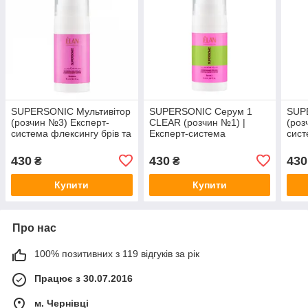
SUPERSONIC Мультивітор
SUPERSONIC Серум 1
SUP
(розчин №3) Експерт-
CLEAR (розчин №1) |
(роз
система флексингу брів та
Експерт-система
сист
вій ELAN, 10 мл
флексингу брів та вій
вій 
ELAN, 10 мл (суперсонік
(суп
430
430
430
₴
₴
Елан прозорий)
Купити
Купити
Про нас
100% позитивних з 119 відгуків за рік
Працює з 30.07.2016
м. Чернівці