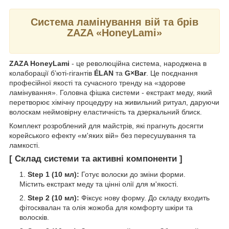
Система ламінування вій та брів
ZAZA «HoneyLami»
ZAZA HoneyLami
- це революційна система, народжена в
колаборації б’юті-гігантів
ÉLAN
та
G×Bar
. Це поєднання
професійної якості та сучасного тренду на «здорове
ламінування». Головна фішка системи - екстракт меду, який
перетворює хімічну процедуру на живильний ритуал, даруючи
волоскам неймовірну еластичність та дзеркальний блиск.
Комплект розроблений для майстрів, які прагнуть досягти
корейського ефекту «м'яких вій» без пересушування та
ламкості.
[ Склад системи та активні компоненти ]
Step 1 (10 мл):
Готує волоски до зміни форми.
Містить екстракт меду та цінні олії для м'якості.
Step 2 (10 мл):
Фіксує нову форму. До складу входить
фітосквалан та олія жожоба для комфорту шкіри та
волосків.