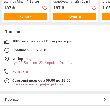
відтінок Мідний,15 мл
фарбування вій і брів |
brow
відтінок Блонд,15 мл
brow
187
187
1 0
₴
₴
grap
Купити
Купити
Про нас
100% позитивних з 119 відгуків за рік
Працює з 30.07.2016
м. Чернівці
вул.29 Березня, 22, Чернівці, Україна
Контакти
Сьогодні працює з 09:00 до 18:00
Показати весь графік роботи
Про нас