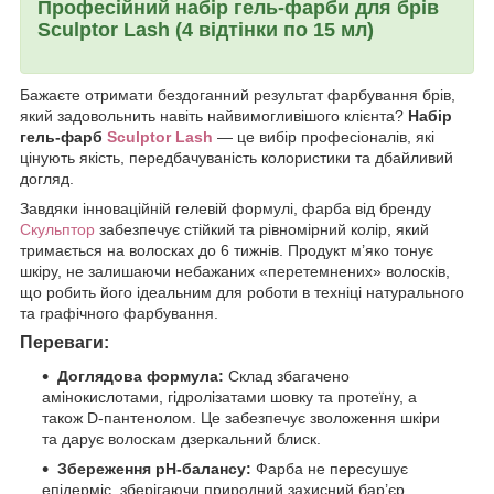
Професійний набір гель-фарби для брів
Sculptor Lash (4 відтінки по 15 мл)
Бажаєте отримати бездоганний результат фарбування брів,
який задовольнить навіть найвимогливішого клієнта?
Набір
гель-фарб
Sculptor Lash
— це вибір професіоналів, які
цінують якість, передбачуваність колористики та дбайливий
догляд.
Завдяки інноваційній гелевій формулі, фарба від бренду
Скульптор
забезпечує стійкий та рівномірний колір, який
тримається на волосках до 6 тижнів. Продукт м’яко тонує
шкіру, не залишаючи небажаних «перетемнених» волосків,
що робить його ідеальним для роботи в техніці натурального
та графічного фарбування.
Переваги:
Доглядова формула:
Склад збагачено
амінокислотами, гідролізатами шовку та протеїну, а
також D-пантенолом. Це забезпечує зволоження шкіри
та дарує волоскам дзеркальний блиск.
Збереження pH-балансу:
Фарба не пересушує
епідерміс, зберігаючи природний захисний бар’єр