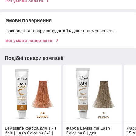
Всі умови оплати
Умови повернення
Повернення товару впродовж 14 днів за домовленістю
Всі умови повернення
Подібні товари компанії
Levissime фарба для вій і
Фарба Levissime Lash
Фарб
брів | Lash Color № 8-4 |
Color № 8 | для
15 мл