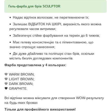
Гель-фарба для брів SCULPTOR
Надає відтінок волоскам, не перетемнюючи їх;
Залишає ВІДБИТОК НА ШКІРІ, виразність якого можна
регулювати часом витримки;
Забезпечує стійке фарбування на термін до 6 тижнів;
Має гелеву консистенцію та є пігментованою, що
значно спрощує нанесення;
Діє дуже дбайливо та поліпшує стан брів, оскільки
містить безліч доглядових компонентів.
Фарба представлена у 4 кольорах:
🤎 WARM BROWN;
🤎 LIGHT BROWN;
🤎 DARK BROWN;
🖤 GRAPHITE.
Всі відтінки можна міксувати для створення WOW-результату
на будь-яких бровах
Тільки для професійного використання!