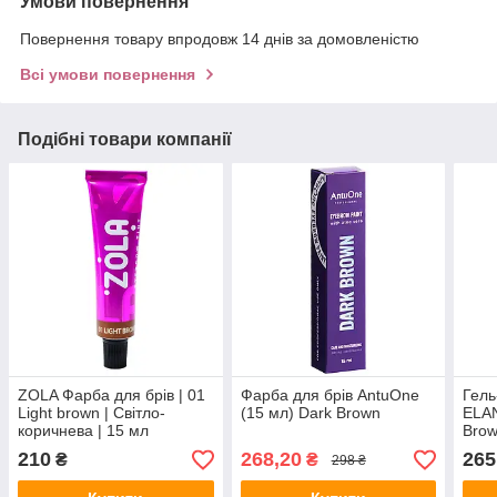
Умови повернення
Повернення товару впродовж 14 днів за домовленістю
Всі умови повернення
Подібні товари компанії
ZOLA Фарба для брів | 01
Фарба для брів AntuOne
Гель
Light brown | Світло-
(15 мл) Dark Brown
ELAN
коричнева | 15 мл
Brow
кори
210
268,20
265
₴
₴
298 ₴