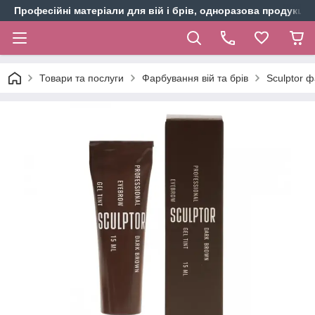
Професійні матеріали для вій і брів, одноразова продукція 
Товари та послуги
Фарбування вій та брів
Sculptor ф