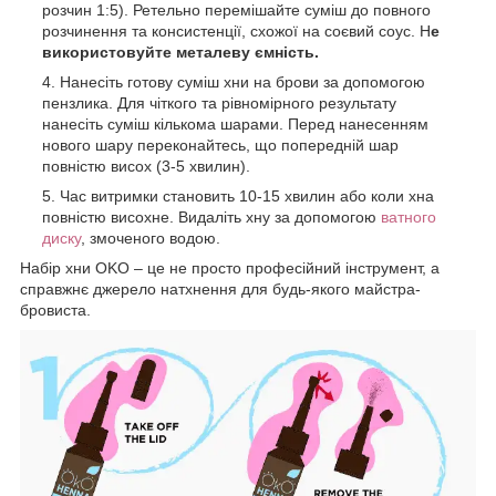
розчин 1:5). Ретельно перемішайте суміш до повного
розчинення та консистенції, схожої на соєвий соус. Н
е
використовуйте металеву ємність.
Нанесіть готову суміш хни на брови за допомогою
пензлика. Для чіткого та рівномірного результату
нанесіть суміш кількома шарами. Перед нанесенням
нового шару переконайтесь, що попередній шар
повністю висох (3-5 хвилин).
Час витримки становить 10-15 хвилин або коли хна
повністю висохне. Видаліть хну за допомогою
ватного
диску
, змоченого водою.
Набір хни OKO – це не просто професійний інструмент, а
справжнє джерело натхнення для будь-якого майстра-
бровиста.