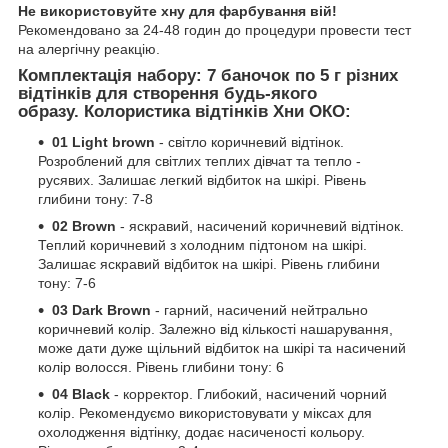
Не використовуйте хну для фарбування вій!
Рекомендовано за 24-48 годин до процедури провести тест
на алергічну реакцію.
Комплектація набору:
7 баночок по 5 г різних
відтінків для створення будь-якого
образу.
Колористика відтінків Хни ОКО:
01 Light brown
- світло коричневий відтінок.
Розроблений для світлих теплих дівчат та тепло -
русявих. Залишає легкий відбиток на шкірі. Рівень
глибини тону: 7-8
02 Brown
- яскравий, насичений коричневий відтінок.
Теплий коричневий з холодним підтоном на шкірі.
Залишає яскравий відбиток на шкірі. Рівень глибини
тону: 7-6
03 Dark Brown
- гарний, насичений нейтрально
коричневий колір. Залежно від кількості нашарування,
може дати дуже щільний відбиток на шкірі та насичений
колір волосся. Рівень глибини тону: 6
04 Black
- корректор. Глибокий, насичений чорний
колір. Рекомендуємо використовувати у міксах для
охолодження відтінку, додає насиченості кольору.