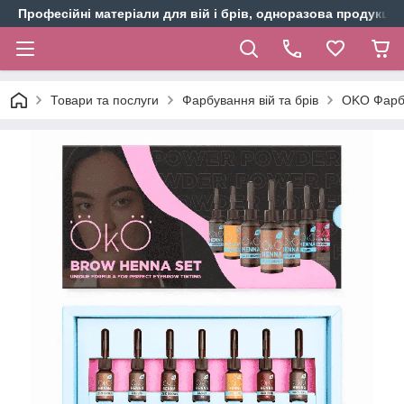
Професійні матеріали для вій і брів, одноразова продукція 
Товари та послуги
Фарбування вій та брів
OKO Фарба