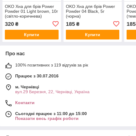
OKO Хна для брів Power
OKO Хна для брів Power
OKO 
Powder 01 Light brown, 10г
Powder 04 Black, 5г
Powd
(світло-коричнева)
(чорна)
(тем
320
185
185
₴
₴
Купити
Купити
Про нас
100% позитивних з 119 відгуків за рік
Працює з 30.07.2016
м. Чернівці
вул.29 Березня, 22, Чернівці, Україна
Контакти
Сьогодні працює з 11:00 до 15:00
Показати весь графік роботи