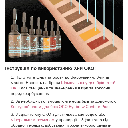
Інструкція по використанню Хни ОКО:
Підготуйте шкіру та брови до фарбування. Зніміть
макіяж. Нанесіть на брови
Шампунь-піну для брів та вій
OKO
для очищення та знежирення шкіри та волосків
перед фарбуванням.
За необхідністю, змоделюйте ескіз брів за допомогою
Контурної пасти для брів OKO Eyebrow Contour Paste
.
З’єднайте хну OKO з дистильованою водою або
мінеральним розчином
у пропорції 1:3 (залежно від
обраної техніки фарбування, можна використовувати