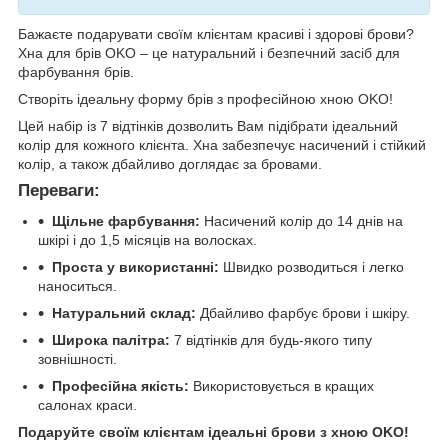
Бажаєте подарувати своїм клієнтам красиві і здорові брови?
Хна для брів OKO – це натуральний і безпечний засіб для
фарбування брів.
Створіть ідеальну форму брів з професійною хною OKO!
Цей набір із 7 відтінків дозволить Вам підібрати ідеальний
колір для кожного клієнта. Хна забезпечує насичений і стійкий
колір, а також дбайливо доглядає за бровами.
Переваги:
Щільне фарбування:
Насичений колір до 14 днів на
шкірі і до 1,5 місяців на волосках.
Проста у використанні:
Швидко розводиться і легко
наноситься.
Натуральний склад:
Дбайливо фарбує брови і шкіру.
Широка палітра:
7 відтінків для будь-якого типу
зовнішності.
Професійна якість:
Використовується в кращих
салонах краси.
Подаруйте своїм клієнтам ідеальні брови з хною OKO!