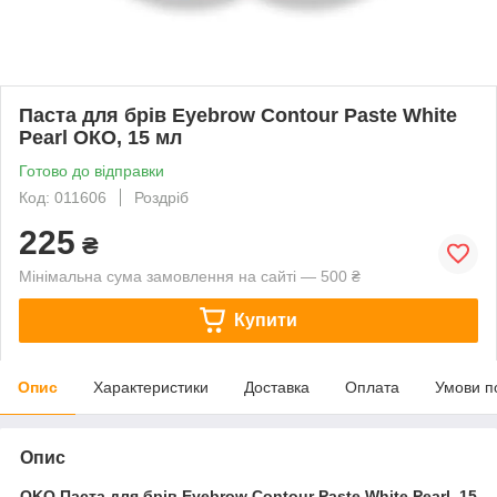
Паста для брів Eyebrow Contour Paste White
Pearl ОКО, 15 мл
Готово до відправки
Код: 011606
Роздріб
225
₴
Мінімальна сума замовлення на сайті — 500 ₴
Купити
Опис
Характеристики
Доставка
Оплата
Умови п
Опис
OKO Паста для брів Eyebrow Contour Paste White Pearl, 15