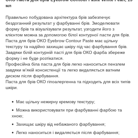
мл
Правильно побудована архітектура брів забезпечує
бездоганний результат у фарбуванні брів. Змоделювати
форму брів та візуалізувати результат, узгодити його з
клієнтом можна за допомогою білої контурної пасти для брів.
Паста для брів OKO Eyebrow Contour Paste має щільну
текстуру та надійно захищає шкіру під час фарбування брів.
Завдяки білій контурній пасті для брів ОКО фарба збереже
форму і не буде розтікатися.
Професійна біла паста для брів легко наноситься пензлем
завдяки м'якій консистенції та легко видаляється ватним
диском після фарбування.
Паста для брів ОКО гіпоалергенна та підходить для всіх типів
шкіри.
Має щільну нежирну кремову текстуру;
Можна використовувати при фарбуванні фарбою та
хною;
Захищає шкіру від небажаного фарбування;
Легко наноситься і видаляється після фарбування;