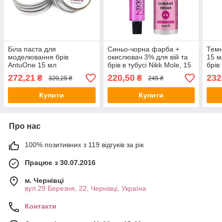
Біла паста для
Синьо-чорна фарба +
Тем
моделювання брів
окислювач 3% для вій та
15 м
AntuOne 15 мл
брів в тубусі Nikk Mole, 15
брів
мл
272,21
220,50
232
₴
₴
320,25 ₴
245 ₴
Купити
Купити
Про нас
100% позитивних з 119 відгуків за рік
Працює з 30.07.2016
м. Чернівці
вул.29 Березня, 22, Чернівці, Україна
Контакти