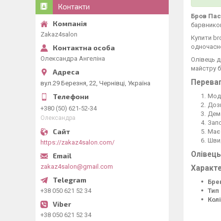
Контакти
Бров Пас
барвнико
Zakaz4salon
Купити br
одночасно
Олександра Ангеліна
Олівець д
майстру б
Переваг
вул.29 Березня, 22, Чернівці, Україна
Моде
Дозв
+380 (50) 621-52-34
Дем
Олександра
Запо
Має 
Швид
https://zakaz4salon.com/
Олівець
zakaz4salon@gmail.com
Характе
Бре
+38 050 621 52 34
Тип
Колі
+38 050 621 52 34