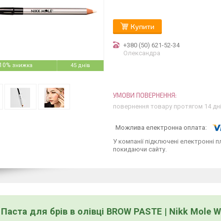
Купити
+380 (50) 621-52-34
Олександра
10%
45 днів
повернення товару протягом 14 дн
У компанії підключені електронні п
покидаючи сайту.
 Паста для брів в олівці BROW PASTE | Nikk Mole Wh