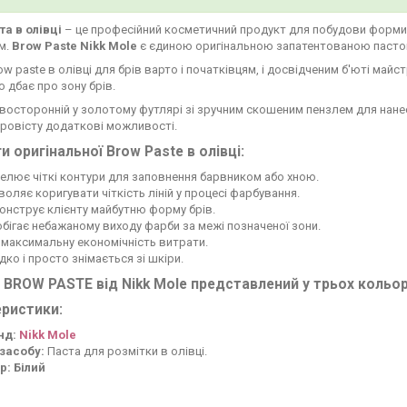
та в олівці
– це професійний косметичний продукт для побудови форми 
м.
Brow Paste Nikk Mole
є єдиною оригінальною запатентованою пастою
ow paste в олівці для брів варто і початківцям, і досвідченим б'юті майс
 дбає про зону брів.
восторонній у золотому футлярі зі зручним скошеним пензлем для нан
ровісту додаткові можливості.
и оригінальної Brow Paste в олівці:
лює чіткі контури для заповнення барвником або хною.
оляє коригувати чіткість ліній у процесі фарбування.
онструє клієнту майбутню форму брів.
бігає небажаному виходу фарби за межі позначеної зони.
максимальну економічність витрати.
ко і просто знімається зі шкіри.
 BROW PASTE від Nikk Mole представлений у трьох кольо
ристики:
нд:
Nikk Mole
 засобу:
Паста для розмітки в олівці.
р:
Білий