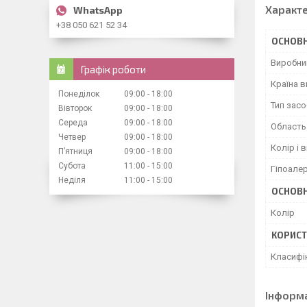
Характ
+38 050 621 52 34
ОСНОВН
Виробни
Графік роботи
Країна 
Понеділок
09:00
18:00
Тип засо
Вівторок
09:00
18:00
Середа
09:00
18:00
Область
Четвер
09:00
18:00
Колір і 
Пʼятниця
09:00
18:00
Субота
11:00
15:00
Гіпоале
Неділя
11:00
15:00
ОСНОВН
Колір
КОРИСТ
Класифі
Інформ