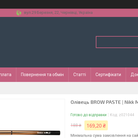
вул.29 Березня, 22, Чернівці, Україна
оплата
Повернення та обмін
Статті
Сертифікати
До
Олівець BROW PASTE | Nikk M
Готово до відправки
Код:
z021044
169,20 ₴
188 ₴
Мінімальна сума замовлення на сай