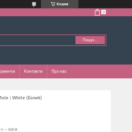
Кошик
Пошук...
кументи
Контакти
Про нас
ole | White (Білий)
ті — 500 ₴