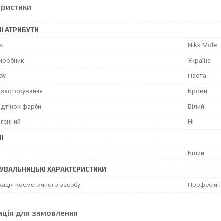
еристики
І АТРИБУТИ
к
Nikk Mole
виробник
Україна
бу
Паста
 застосування
Брови
відтінок фарби
Білий
ргенний
Ні
І
Білий
УВАЛЬНИЦЬКІ ХАРАКТЕРИСТИКИ
кація косметичного засобу
Професійн
ація для замовлення