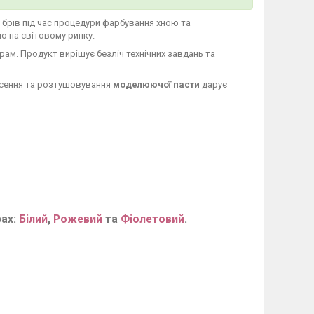
брів під час процедури фарбування хною та
 на світовому ринку.
трам. Продукт вирішує безліч технічних завдань та
есення та розтушовування
моделюючої пасти
дарує
рах:
Білий
,
Рожевий
та
Фіолетовий
.