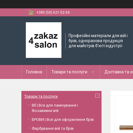
+380 (50) 621-52-34
Професійні матеріали для вій і
брів, одноразова продукція
для майстрів б'юті індустрії
Головна
Товари та послуги
Доставка та 
Товари та послуги
ВІЇ | Все для ламінування і
біозавивки вій
БРОВИ | Все для оформлення брів
Фарбування вій та брів