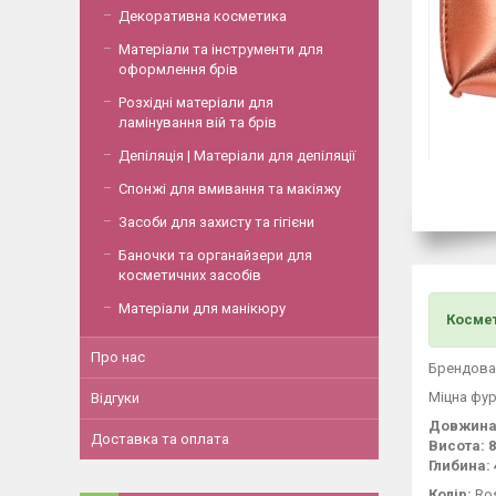
Декоративна косметика
Матеріали та інструменти для
оформлення брів
Розхідні матеріали для
ламінування вій та брів
Депіляція | Матеріали для депіляції
Спонжі для вмивання та макіяжу
Засоби для захисту та гігієни
Баночки та органайзери для
косметичних засобів
Матеріали для манікюру
Космет
Про нас
Брендован
Міцна фур
Відгуки
Довжина:
Доставка та оплата
Висота: 8
Глибина: 
Колір:
Ro