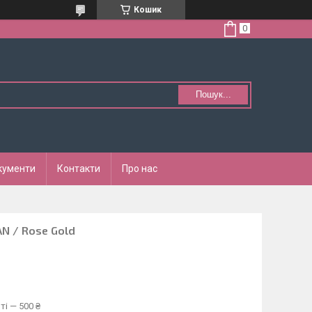
Кошик
Пошук...
кументи
Контакти
Про нас
N / Rose Gold
ті — 500 ₴