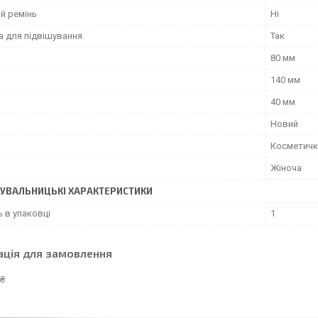
й ремінь
Ні
а для підвішування
Так
80 мм
140 мм
40 мм
Новий
Косметичк
Жіноча
УВАЛЬНИЦЬКІ ХАРАКТЕРИСТИКИ
ь в упаковці
1
ація для замовлення
 ₴