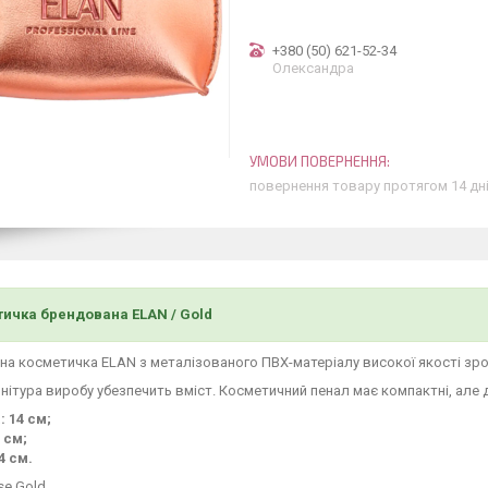
+380 (50) 621-52-34
Олександра
повернення товару протягом 14 дн
ичка брендована ELAN / Gold
а косметичка ELAN з металізованого ПВХ-матеріалу високої якості зро
нітура виробу убезпечить вміст. Косметичний пенал має компактні, але 
 14 см;
 см;
4 см.
se Gold