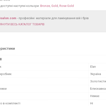
ї доступні наступні кольори:
Bronze
,
Gold
,
Rose Gold
4salon.com
- професійні матеріали для ламінування вій і брів
ЯНУТИ ВЕСЬ КАТАЛОГ ТОВАРІВ
еристики
І
к
Elan
виробник
Україна
Золотисти
тежки
Блискавка
Немає
о в комплекті
Ні