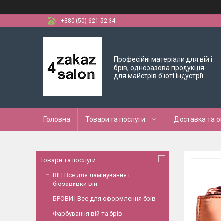
+380 (50) 621-52-34
Професійні матеріали для вій і
брів, одноразова продукція
для майстрів б'юті індустрії
Головна
Товари та послуги
Доставка та 
Товари та послуги
ВІЇ | Все для ламінування і
біозавивки вій
БРОВИ | Все для оформлення брів
Фарбування вій та брів