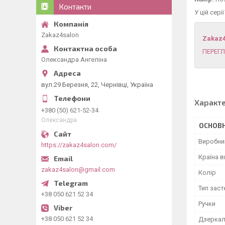
Контакти
У цій сері
Zakaz4salon
Zakaz
ПЕРЕГЛ
Олександра Ангеліна
вул.29 Березня, 22, Чернівці, Україна
Характ
+380 (50) 621-52-34
Олександра
ОСНОВН
Виробни
https://zakaz4salon.com/
Країна 
zakaz4salon@gmail.com
Колір
Тип зас
+38 050 621 52 34
Ручки
+38 050 621 52 34
Дзеркал