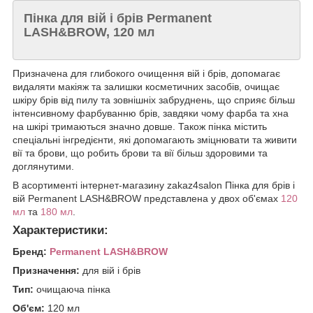
Пінка для вій і брів Permanent
LASH&BROW, 120 мл
Призначена для глибокого очищення вій і брів, допомагає
видаляти макіяж та залишки косметичних засобів, очищає
шкіру брів від пилу та зовнішніх забруднень, що сприяє більш
інтенсивному фарбуванню брів, завдяки чому фарба та хна
на шкірі тримаються значно довше. Також пінка містить
спеціальні інгредієнти, які допомагають зміцнювати та живити
вії та брови, що робить брови та вії більш здоровими та
доглянутими.
В асортименті інтернет-магазину zakaz4salon Пінка для брів і
вій Permanent LASH&BROW представлена у двох об'ємах
120
мл
та
180 мл
.
Характеристики:
Бренд:
Permanent LASH&BROW
Призначення:
для вій і брів
Тип:
очищаюча пінка
Об'єм:
120 мл