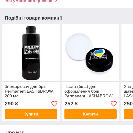
Всі умови повернення
Подібні товари компанії
Знежирювач для брів
Паста (біла) для
Хна 
Permanent LASH&BROW,
оформлення брів
шате
200 мл
Permanent LASH&BROW,
LAS
5 г
290
252
250
₴
₴
Купити
Купити
Про нас