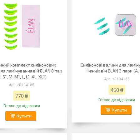
чний комплект силіконових
Силіконові валики для ламін
для ламінування вій ELAN 8 пар
Нижніх вій ELAN 3 пари (А, 
, S1, M, M1, L, L1, XL, XL1)
z0104186
z0104185
450 ₴
770 ₴
Готово до відправки
Готово до відправки
Купити
Купити