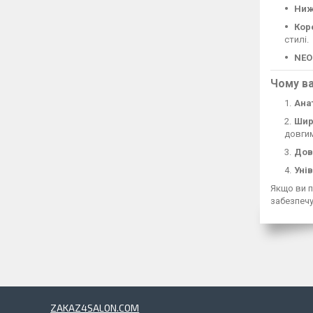
Нижн
Кор
стилі.
NEO
Чому ва
Ана
Шир
довгим
Дов
Уні
Якщо ви п
забезпеч
ZAKAZ4SALON.COM