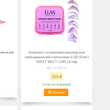
ання вій
Комплект силіконових валиків для
ламінування вій з вигинами U-DD | Elan |
VIOLET MULTI-CURL | 6 пар
z0104191
550 ₴
Готово до відправки
Купити