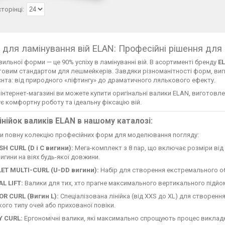
 для ламінування вій ELAN: Професійні рішення для
вильної форми — це 90% успіху в ламінуванні вій. В асортименті бренду
EL
товим стандартом для лешмейкерів. Завдяки різноманітності форм, виги
єнта: від природного «ліфтингу» до драматичного лялькового ефекту.
інтернет-магазині ви можете купити оригінальні валики ELAN, виготовлен
є комфортну роботу та ідеальну фіксацію вій.
інійок валиків ELAN в нашому каталозі:
ли повну колекцію професійних форм для моделювання погляду:
H CURL (D і C вигини):
Мега-комплект з 8 пар, що включає розміри від 
вигини на віях будь-якої довжини.
LET MULTI-CURL (U-DD вигини):
Набір для створення екстремального об'
L LIFT:
Валики для тих, хто прагне максимального вертикального підйом
OR CURL (Вигин L):
Спеціалізована лінійка (від XXS до XL) для створенн
кого типу очей або прихованої повіки.
Y CURL:
Ергономічні валики, які максимально спрощують процес викладк