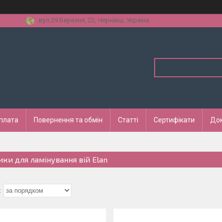
вул.29 Березня, 22, Чернівці, Україна
оплата
Повернення та обмін
Статті
Сертифікати
До
ики для ламінування вій Elan