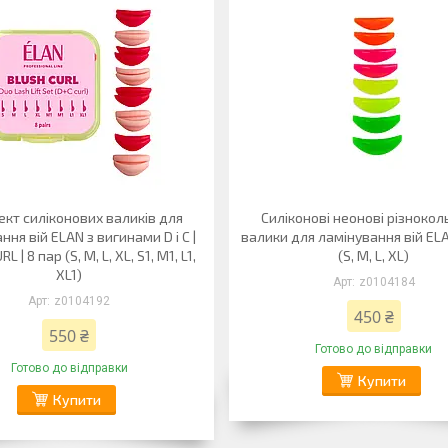
кт силіконових валиків для
Силіконові неонові різнокол
ння вій ELAN з вигинами D і C |
валики для ламінування вій EL
 | 8 пар (S, M, L, XL, S1, M1, L1,
(S, M, L, XL)
XL1)
z0104184
z0104192
450 ₴
550 ₴
Готово до відправки
Готово до відправки
Купити
Купити