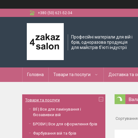
+380 (50) 621-52-34
Професійні матеріали для вій і
брів, одноразова продукція
для майстрів б'юті індустрії
Головна
Товари та послуги
Доставка та 
Вал
Товари та послуги
ВІЇ | Все для ламінування і
біозавивки вій
БРОВИ | Все для оформлення брів
Фарбування вій та брів