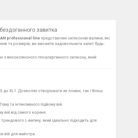
 бездоганного завитка
AN professional line
представлені силіконові валики, які
нів та розмірів, ви зможете задовольнити запит будь-
і з високоякісного гіпоалергенного силікону, який
S до XL1. Дозволяє створювати як плавні, так і більш
єму та інтенсивного підйому вій.
у вій від самого кореня.
я трендового L-вигину, який ідеально підходить для
и вій для майстра.