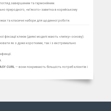
ь погляд завершеним та гармонійним.
ьно природного, «м'якого» завитка в корейському
жах та класичні набори для щоденної роботи.
ої фіксації клеєм (деякі моделі мають «липку» основу).
вати як з дуже короткими, так і з екстремально
нфекції.
й.
ASY CURL
— вони покривають більшість потреб клієнтів і