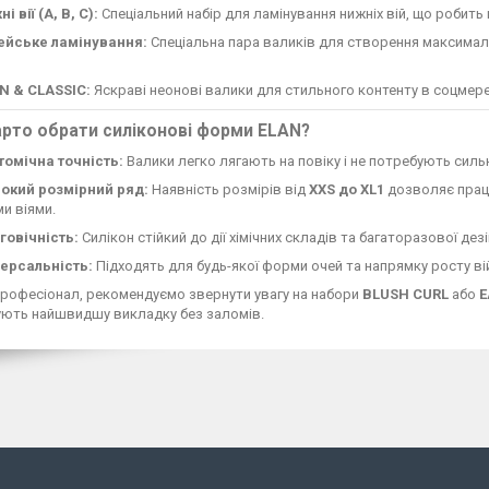
і вії (А, В, С):
Спеціальний набір для ламінування нижніх вій, що робит
ейське ламінування:
Спеціальна пара валиків для створення максимал
N & CLASSIC:
Яскраві неонові валики для стильного контенту в соцмере
рто обрати силіконові форми ELAN?
томічна точність:
Валики легко лягають на повіку і не потребують сильн
окий розмірний ряд:
Наявність розмірів від
XXS до XL1
дозволяє працю
и віями.
говічність:
Силікон стійкий до дії хімічних складів та багаторазової дезі
версальність:
Підходять для будь-якої форми очей та напрямку росту ві
рофесіонал, рекомендуємо звернути увагу на набори
BLUSH CURL
або
E
ують найшвидшу викладку без заломів.