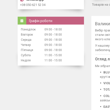
+38 050 621 52 34
Графік роботи
Валики
Понеділок
09:00
18:00
Вибір пра
Вівторок
09:00
18:00
стали сві
якого клі
Середа
09:00
18:00
Четвер
09:00
18:00
У нашому 
забезпечу
Пʼятниця
09:00
18:00
Субота
11:00
15:00
Огляд л
Неділя
11:00
15:00
Ми зібра
BLUS
круті 
VIO
TOTA
COL
азійсь
EAS