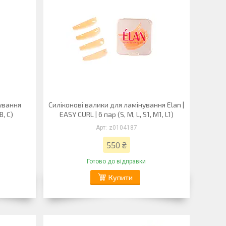
ування
Силіконові валики для ламінування Elan |
В, С)
EASY CURL | 6 пар (S, M, L, S1, M1, L1)
z0104187
550 ₴
Готово до відправки
Купити