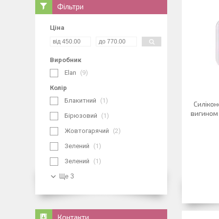
Фільтри
Ціна
Виробник
Elan
9
Колір
Блакитний
1
Силікон
вигином L
Бірюзовий
1
Жовтогарячий
2
Зелений
1
Зелений
1
Ще 3
Контакти