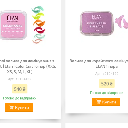
ові валики для ламінування з
Валики для корейского ламінув
 | Elan | Color Curl | 6 пар (XXS,
ELAN 1 пара
XS, S, M, L, XL)
z0104190
z0104189
520 ₴
540 ₴
Готово до відправки
Готово до відправки
Купити
Купити