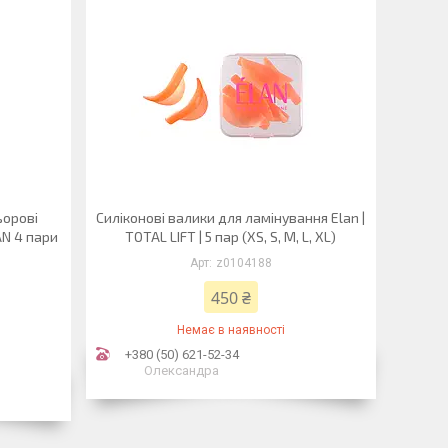
ьорові
Силіконові валики для ламінування Elan |
AN 4 пари
TOTAL LIFT | 5 пар (XS, S, M, L, XL)
z0104188
450 ₴
Немає в наявності
+380 (50) 621-52-34
Олександра