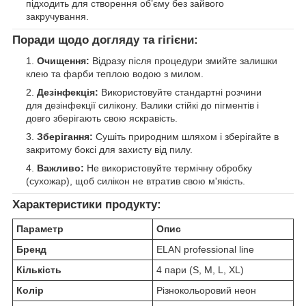
підходить для створення об’єму без зайвого
закручування.
Поради щодо догляду та гігієни:
Очищення:
Відразу після процедури змийте залишки
клею та фарби теплою водою з милом.
Дезінфекція:
Використовуйте стандартні розчини
для дезінфекції силікону. Валики стійкі до пігментів і
довго зберігають свою яскравість.
Зберігання:
Сушіть природним шляхом і зберігайте в
закритому боксі для захисту від пилу.
Важливо:
Не використовуйте термічну обробку
(сухожар), щоб силікон не втратив свою м'якість.
Характеристики продукту:
Параметр
Опис
Бренд
ELAN professional line
Кількість
4 пари (S, M, L, XL)
Колір
Різнокольоровий неон