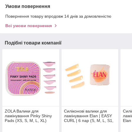
Умови повернення
Повернення товару впродовж 14 днів за домовленістю
Всі умови повернення
Подібні товари компанії
ZOLA Валики для
Силіконові валики для
Силі
ламінування Pinky Shiny
ламінування Elan | EASY
ламі
Pads (XS, S, M, L, XL)
CURL | 6 пар (S, M, L, S1,
Elan 
M1, L1)
(XXS