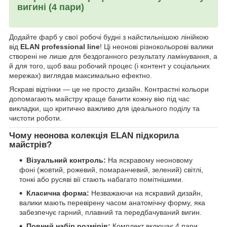
вигині (4 пари)
Додайте фарб у свої робочі будні з найстильнішою лінійкою
від
ELAN professional line
! Ці неонові різнокольорові валики
створені не лише для бездоганного результату ламінування, а
й для того, щоб ваш робочий процес (і контент у соціальних
мережах) виглядав максимально ефектно.
Яскраві відтінки — це не просто дизайн. Контрастні кольори
допомагають майстру краще бачити кожну вію під час
викладки, що критично важливо для ідеального поділу та
чистоти роботи.
Чому неонова колекція ELAN підкорила
майстрів?
Візуальний контроль:
На яскравому неоновому
фоні (жовтий, рожевий, помаранчевий, зелений) світлі,
тонкі або русяві вії стають набагато помітнішими.
Класична форма:
Незважаючи на яскравий дизайн,
валики мають перевірену часом анатомічну форму, яка
забезпечує гарний, плавний та передбачуваний вигин.
Повний набір розмірів:
Комплект включає 4 пари