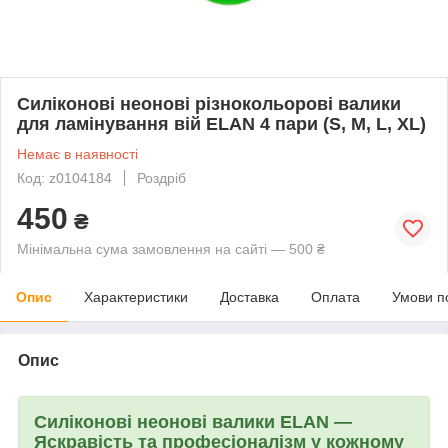
Силіконові неонові різнокольорові валики
для ламінування вій ELAN 4 пари (S, M, L, XL)
Немає в наявності
Код: z0104184
Роздріб
450
₴
Мінімальна сума замовлення на сайті — 500 ₴
Опис
Характеристики
Доставка
Оплата
Умови п
Опис
Силіконові неонові валики ELAN —
Яскравість та професіоналізм у кожному