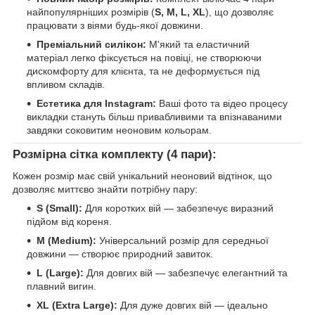
найпопулярніших розмірів (
S, M, L, XL
), що дозволяє
працювати з віями будь-якої довжини.
Преміальний силікон:
М'який та еластичний
матеріал легко фіксується на повіці, не створюючи
дискомфорту для клієнта, та не деформується під
впливом складів.
Естетика для Instagram:
Ваші фото та відео процесу
викладки стануть більш привабливими та впізнаваними
завдяки соковитим неоновим кольорам.
Розмірна сітка комплекту (4 пари):
Кожен розмір має свій унікальний неоновий відтінок, що
дозволяє миттєво знайти потрібну пару:
S (Small):
Для коротких вій — забезпечує виразний
підйом від кореня.
M (Medium):
Універсальний розмір для середньої
довжини — створює природний завиток.
L (Large):
Для довгих вій — забезпечує елегантний та
плавний вигин.
XL (Extra Large):
Для дуже довгих вій — ідеально