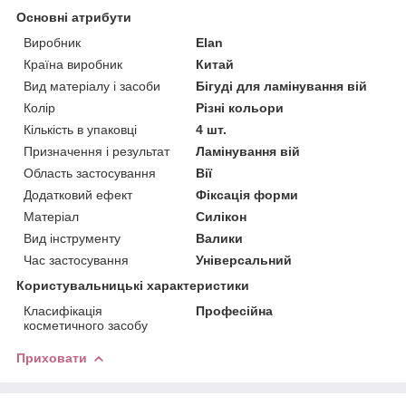
Основні атрибути
Виробник
Elan
Країна виробник
Китай
Вид матеріалу і засоби
Бігуді для ламінування вій
Колір
Різні кольори
Кількість в упаковці
4 шт.
Призначення і результат
Ламінування вій
Область застосування
Вії
Додатковий ефект
Фіксація форми
Матеріал
Силікон
Вид інструменту
Валики
Час застосування
Універсальний
Користувальницькі характеристики
Класифікація
Професійна
косметичного засобу
Приховати