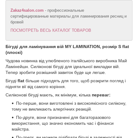
Zakaz4salon.com
- профессиональные
сертифицированные материалы для ламинирования ресниц и
бровей
ПОСМОТРЕТЬ ВЕСЬ КАТАЛОГ ТОВАРОВ
Бігуді для ламінування вій MY LAMINATION, розмір S flat
(плоскі)
Чудова новинка від улюбленого італійського виробника Май
Ламінейшн. Силіконові бігуді для ідеальної викладки вій.
Тепер зробити розкішний завиток буде ще легше.
Бігуді
flat
більше підходять для того, щоб розкрити погляд і
підняти вії від самого коріння.
Силіконові бігуді мають, як мінімум, кілька
переваг:
По-перше, вони виготовлені з високоякісного силікону,
тому не викликають алергічних реакцій.
По-друге, вони призначені для багаторазового
використання, що значно економить час і фінанси
майстра.
По-третє, ви можете підібрати бігуді в залежності від