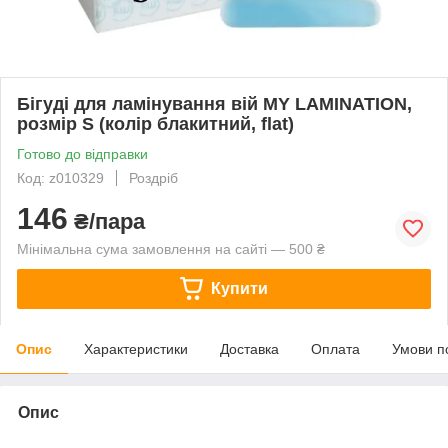
Бігуді для ламінування вій MY LAMINATION,
розмір S (колір блакитний, flat)
Готово до відправки
Код: z010329
Роздріб
146
₴/пара
Мінімальна сума замовлення на сайті — 500 ₴
Купити
Опис
Характеристики
Доставка
Оплата
Умови п
Опис