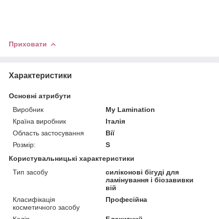
Приховати
Характеристики
Основні атрибути
Виробник
My Lamination
Країна виробник
Італія
Область застосування
Вії
Розмір:
S
Користувальницькі характеристики
Тип засобу
силіконові бігуді для
ламінування і біозавивки
вій
Класифікація
Професійна
косметичного засобу
Колір
Блакитний