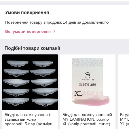
Умови повернення
Повернення товару впродовж 14 днів за домовленістю
Всі умови повернення
Подібні товари компанії
Бігуді для ламінування і
Бігуді для ламінування вій
Бігу
завивки вій колір
MY LAMINATION, розмір
MY L
прозорий, 5 пар (розміри
XL (колір рожевий, curve)
XL (
SMLM1M2)