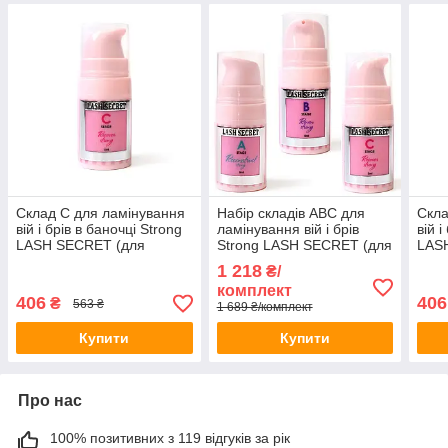
Склад C для ламінування
Набір складів АВС для
Скла
вій і брів в баночці Strong
ламінування вій і брів
вій і
LASH SECRET (для
Strong LASH SECRET (для
LAS
жорстких і щільних вій) 5
жорстких і щільних вій)
жорс
1 218
₴/
мл
мл
комплект
406
406
₴
563 ₴
1 689 ₴/комплект
Купити
Купити
Про нас
100% позитивних з 119 відгуків за рік