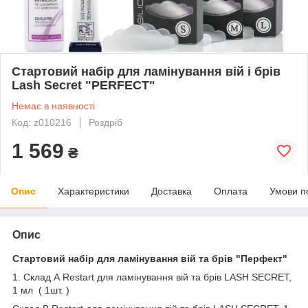
Стартовий набір для ламінування вій і брів
Lash Secret "PERFECT"
Немає в наявності
Код: z010216
Роздріб
1 569
₴
Опис
Характеристики
Доставка
Оплата
Умови п
Опис
Стартовий набір для ламінування вій та брів "Перфект"
1. Склад А Restart для ламінування вій та брів LASH SECRET,
1 мл ( 1шт. )