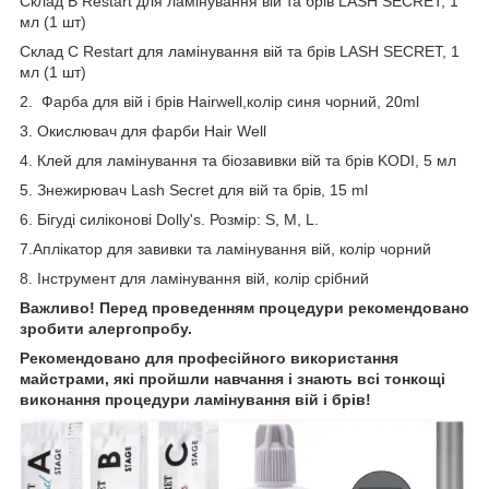
Склад B Restart для ламінування вій та брів LASH SECRET, 1
мл (1 шт)
Склад C Restart для ламінування вій та брів LASH SECRET, 1
мл (1 шт)
2. Фарба для вій і брів Hairwell,колір синя чорний, 20ml
3. Окислювач для фарби Hair Well
4. Клей для ламінування та біозавивки вій та брів KODI, 5 мл
5. Знежирювач Lash Secret для вій та брів, 15 ml
6. Бігуді силіконові Dolly's. Розмір: S, M, L.
7.Аплікатор для завивки та ламінування вій, колір чорний
8. Інструмент для ламінування вій, колір срібний
Важливо! Перед проведенням процедури рекомендовано
зробити алергопробу.
Рекомендовано для професійного використання
майстрами, які пройшли навчання і знають всі тонкощі
виконання процедури ламінування вій і брів!