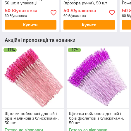
50 шт. в упаковці
(прозора ручка), 50 шт
Роже
50
50
50
₴/упаковка
₴/упаковка
₴
60 ₴/упаковка
60 ₴/упаковка
60 ₴/
Купити
Купити
Акційні пропозиції та новинки
–17%
–17%
Щіточки нейлонові для вій і
Щіточки нейлонові для вій і
брів малинові з блискітками,
брів фіолетові з блискітками,
50 шт
50 шт
Готово до відправки
Готово до відправки