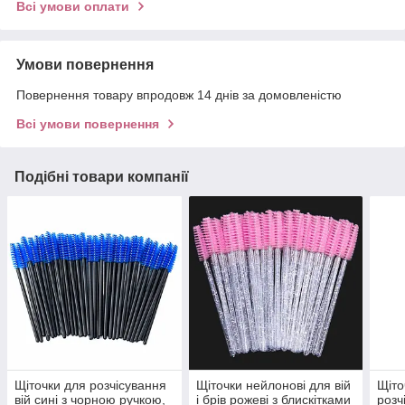
Всі умови оплати
Умови повернення
Повернення товару впродовж 14 днів за домовленістю
Всі умови повернення
Подібні товари компанії
Щіточки для розчісування
Щіточки нейлонові для вій
Щіто
вій сині з чорною ручкою,
і брів рожеві з блискітками
розчі