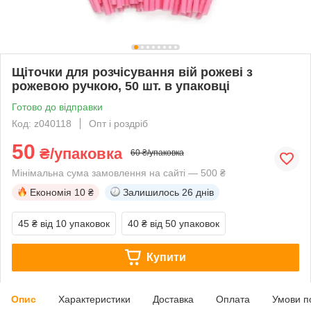
Щіточки для розчісування вій рожеві з
рожевою ручкою, 50 шт. в упаковці
Готово до відправки
Код: z040118
Опт і роздріб
50
₴/упаковка
60 ₴/упаковка
Мінімальна сума замовлення на сайті — 500 ₴
Економія
10 ₴
Залишилось
26 днів
45 ₴
від 10 упаковок
40 ₴
від 50 упаковок
Купити
Опис
Характеристики
Доставка
Оплата
Умови п