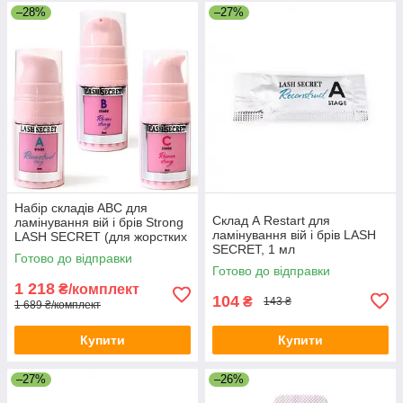
–28%
–27%
Набір складів АВС для
Склад А Restart для
ламінування вій і брів Strong
ламінування вій і брів LASH
LASH SECRET (для жорстких
SECRET, 1 мл
і щільних вій)
Готово до відправки
Готово до відправки
1 218
₴/комплект
104
₴
143 ₴
1 689 ₴/комплект
Купити
Купити
–27%
–26%