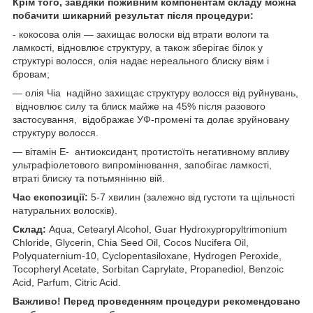
Крім того, завдяки поживним компонентам складу можна
побачити шикарний результат після процедури:
- кокосова олія — захищає волоски від втрати вологи та
ламкості, відновлює структуру, а також зберігає білок у
структурі волосся, олія надає нереального блиску віям і
бровам;
— олія Чіа надійно захищає структуру волосся від руйнувань,
відновлює силу та блиск майже на 45% після разового
застосування, відображає УФ-промені та долає зруйновану
структуру волосся.
— вітамін E- антиоксидант, протистоїть негативному впливу
ультрафіолетового випромінювання, запобігає ламкості,
втраті блиску та потьмянінню вій.
Час експозиції:
5-7 хвилин (залежно від густоти та щільності
натуральних волосків).
Склад:
Aqua, Cetearyl Alcohol, Guar Hydroxypropyltrimonium
Chloride, Glycerin, Chia Seed Oil, Cocos Nucifera Oil,
Polyquaternium-10, Cyclopentasiloxane, Hydrogen Peroxide,
Tocopheryl Acetate, Sorbitan Caprylate, Propanediol, Benzoic
Acid, Parfum, Citric Acid.
Важливо! Перед проведенням процедури рекомендовано