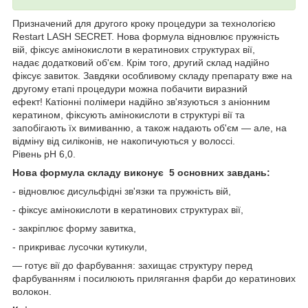
Призначений для другого кроку процедури за технологією
Restart LASH SECRET. Нова формула відновлює пружність
вій, фіксує амінокислоти в кератинових структурах вії,
надає додатковий об'єм. Крім того, другий склад надійно
фіксує завиток. Завдяки особливому складу препарату вже на
другому етапі процедури можна побачити виразний
ефект! Катіонні полімери надійно зв'язуються з аніонним
кератином, фіксують амінокислоти в структурі вії та
запобігають їх вимиванню, а також надають об'єм — але, на
відміну від силіконів, не накопичуються у волоссі.
Рівень pH 6,0.
Нова формула складу виконує 5 основних завдань:
- відновлює дисульфідні зв'язки та пружність вій,
- фіксує амінокислоти в кератинових структурах вії,
- закріплює форму завитка,
- прикриває лусочки кутикули,
— готує вії до фарбування: захищає структуру перед
фарбуванням і посилюють прилягання фарби до кератинових
волокон.