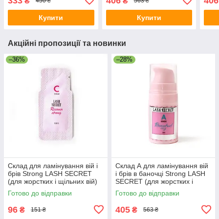
333
406
406
₴
₴
450 ₴
563 ₴
вій) 0,8 г
мл
мл
Купити
Купити
Акційні пропозиції та новинки
–36%
–28%
Склад для ламінування вій і
Склад А для ламінування вій
брів Strong LASH SECRET
і брів в баночці Strong LASH
(для жорстких і щільних вій)
SECRET (для жорстких і
0,8 г
щільних вій) 5 мл
Готово до відправки
Готово до відправки
96
405
₴
₴
151 ₴
563 ₴