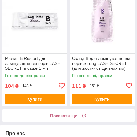
Розчин В Restart для
Склад В для ламінування вій
ламінування вій і брів LASH
і брів Strong LASH SECRET
SECRET, в саше 1 мл
(для жостких і щільних вій)
0,8 г
Готово до відправки
Готово до відправки
104
111
₴
₴
143 ₴
151 ₴
Купити
Купити
Показати ще
Про нас