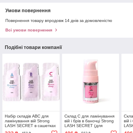
Умови повернення
Повернення товару впродовж 14 днів за домовленістю
Всі умови повернення
Подібні товари компанії
Набір складів АВС для
Склад C для ламінування
Скла
ламінування вій Strong
вій і брів в баночці Strong
вій і
LASH SECRET в сашетках
LASH SECRET (для
LAS
(для жорстких і щільних
жорстких і щільних вій) 5
жорс