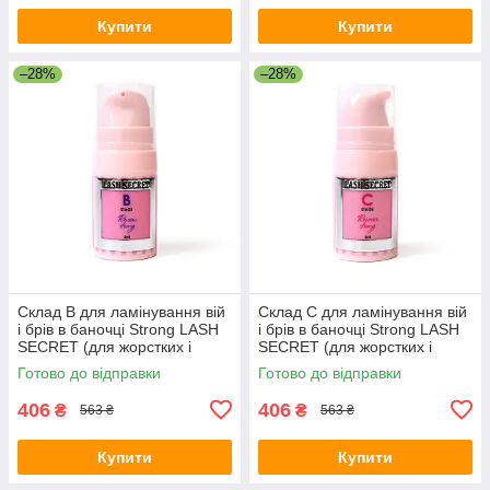
Купити
Купити
–28%
–28%
Склад В для ламінування вій
Склад C для ламінування вій
і брів в баночці Strong LASH
і брів в баночці Strong LASH
SECRET (для жорстких і
SECRET (для жорстких і
щільних вій) 5 мл
щільних вій) 5 мл
Готово до відправки
Готово до відправки
406
406
₴
₴
563 ₴
563 ₴
Купити
Купити