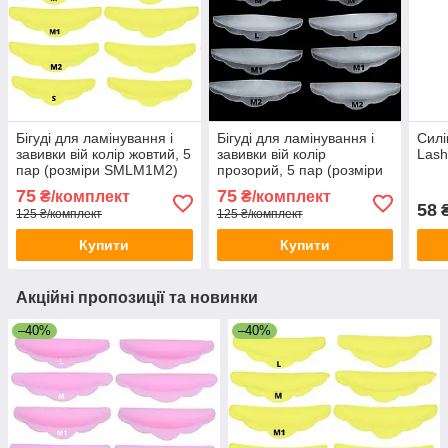
Бігуді для ламінування і
Бігуді для ламінування і
Силік
завивки вій колір жовтий, 5
завивки вій колір
Lash
пар (розміри SMLM1M2)
прозорий, 5 пар (розміри
SMLM1M2)
75
75
₴/комплект
₴/комплект
58
₴
125 ₴/комплект
125 ₴/комплект
Купити
Купити
Акційні пропозиції та новинки
–40%
–40%