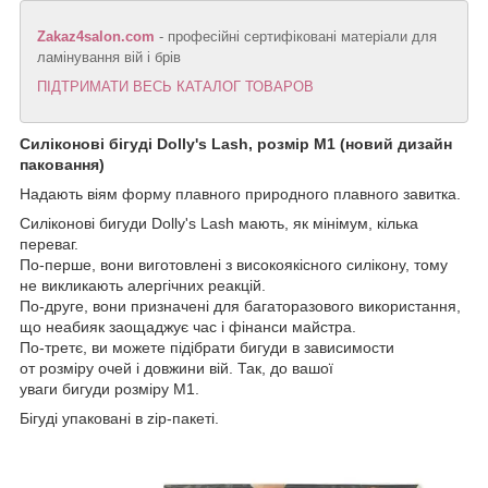
Zakaz4salon.com
- професійні сертифіковані матеріали для
ламінування вій і брів
ПІДТРИМАТИ ВЕСЬ КАТАЛОГ ТОВАРОВ
Силіконові бігуді Dolly's Lash, розмір М1 (новий дизайн
паковання)
Надають віям форму плавного природного плавного завитка.
Силіконові бигуди Dolly's Lash мають, як мінімум, кілька
переваг.
По-перше, вони виготовлені з високоякісного силікону, тому
не викликають алергічних реакцій.
По-друге, вони призначені для багаторазового використання,
що неабияк заощаджує час і фінанси майстра.
По-третє, ви можете підібрати бигуди в зависимости
от розміру очей і довжини вій. Так, до вашої
уваги бигуди розміру М1.
Бігуді упаковані в zip-пакеті.