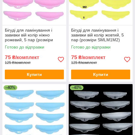
Бігуді для ламінування і
Бігуді для ламінування і
завивки вій колір ніжно
завивки вій колір жовтий, 5
рожевий, 5 пар (розміри
пар (розміри SMLM1M2)
SMLM1M2)
Готово до відправки
Готово до відправки
75
75
₴/комплект
₴/комплект
125 ₴/комплект
125 ₴/комплект
Купити
Купити
–40%
–40%