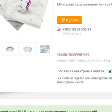
Мінімальна сума замовлення на сай
Купити
+380 (50) 621-52-34
Олександра
повернення товару протягом 14 дн
У компанії підключені електронні п
покидаючи сайту.
елеві патчі FACE під очі для ламінування і нарощування вій