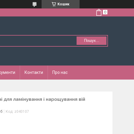
Кошик
Пошук...
кументи
Контакти
Про нас
очі для ламінування і нарощування вій
іб
Код:
z040107