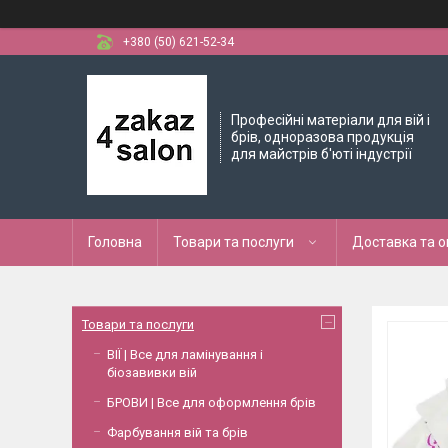
+380 (50) 621-52-34
Професійні матеріали для вій і
брів, одноразова продукція
для майстрів б'юті індустрії
Головна
Товари та послуги
Доставка та 
Товари та послуги
ВІЇ | Все для ламінування і
біозавивки вій
БРОВИ | Все для оформлення брів
Фарбування вій та брів