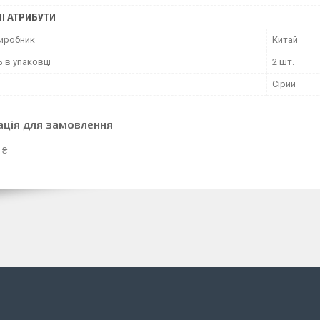
І АТРИБУТИ
виробник
Китай
ь в упаковці
2 шт.
Сірий
ація для замовлення
 ₴