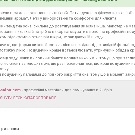
вуються для ізолювання нижніх вій. Патчі ідеально фіксують нижні вії, 
ємний аромат. Легкі у використанні та комфортні для клієнта.
ік - тендітна зона, схильна до розтягування як ніяка інша. Майстер не м
ювання нижніх вій потрібно використовувати виключно професійні подуш
хом відокремлюються від шкіри, не завдаючи їй шкоди.
ачите, що форма нижньої повіки клієнта не відповідає вихідній формі по
отрібну лінію. Подушечки краще встановлювати, утримуючи обидва кра
овці подушечки ви повинні бачити коріння нижніх вій, тому що при запл
о як клієнт заплющить очі, ще раз переконайтеся, що край подушечки не
віку.
 подушечку пальцями до повного закриття ока, тому що в момент закр
4salon.com
- професійні матеріали для ламінування вій і брів
ЯНУТИ ВЕСЬ КАТАЛОГ ТОВАРІВ
еристики