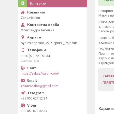
Контакти
Використо
Мають при
Zakaz4salon
Шкіра пов
для закле
Олександра Ангеліна
легким ру
Якщо ви б
задавши п
вул.29 Березня, 22, Чернівці, Україна
При устан
Посля тог
+380 (50) 621-52-34
верхню по
Олександра
Утримуйте
https://zakaz4salon.com/
Zakaz
ПЕРЕГЛ
zakaz4salon@gmail.com
+38 050 621 52 34
Характ
+38 050 621 52 34