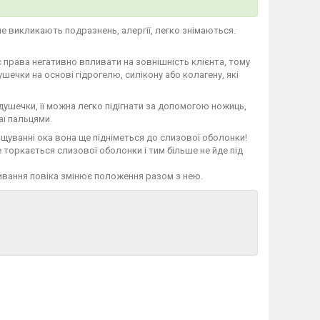
не викликають подразнень, алергії, легко знімаються.
ає права негативно впливати на зовнішність клієнта, тому
ечки на основі гідрогелю, силікону або колагену, які
душечки, її можна легко підігнати за допомогою ножиць,
ї пальцями.
ющуванні ока вона ще підніметься до слизової оболонки!
 торкається слизової оболонки і тим більше не йде під
ивання повіка змінює положення разом з нею.