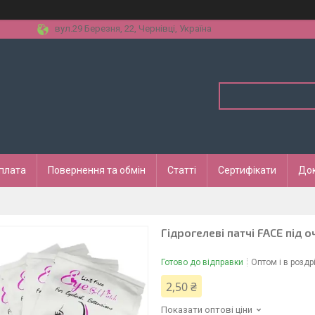
вул.29 Березня, 22, Чернівці, Україна
оплата
Повернення та обмін
Статті
Сертифікати
До
Гідрогелеві патчі FACE під 
Готово до відправки
Оптом і в роздр
2,50 ₴
Показати оптові ціни