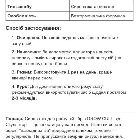
Тип засобу
Сироватка-активатор
Особливість
Безгормональна формула
Спосіб застосування:
Очищення:
Повністю видаліть макіяж та очистьте
зону очей.
Нанесення:
За допомогою аплікатора нанесіть
невелику кількість сироватки вздовж лінії росту вій (на
верхню повіку) та на брови.
Режим:
Використовуйте
1 раз на день
, краще
ввечері перед сном.
Курс:
Для досягнення стійкого результату
рекомендується використовувати засіб щодня протягом
2-3 місяців
.
Порада:
Сироватка для росту вій і брів GROW CULT від
Скульптор — це інвестиція у ваш погляд. Якщо ви хочете
ефект "накладних вій" природним шляхом, головне —
регулярність. Не пропускайте вечірній ритуал нанесення, і