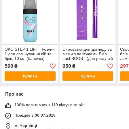
OKO STEP 1 LIFT | Розчин
Сироватка для догляду за
Сиро
1 для ламінування вій та
віями з пептидами Elan
брів
брів, 10 мл (баночка)
LashBOOST (для росту вій
ламі
та інтенсивного догляду)
Lash
590
650
297
₴
₴
мл
Купити
Купити
Про нас
100% позитивних з 119 відгуків за рік
Працює з 30.07.2016
м. Чернівці