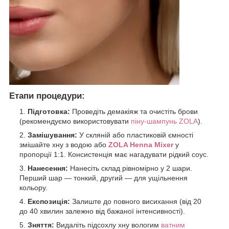
Етапи процедури:
Підготовка:
Проведіть демакіяж та очистіть брови
(рекомендуємо використовувати
піну-шампунь ZOLA
).
Замішування:
У скляній або пластиковій ємності
змішайте хну з водою або
ZOLA Henna Mixer
у
пропорції 1:1. Консистенція має нагадувати рідкий соус.
Нанесення:
Нанесіть склад рівномірно у 2 шари.
Перший шар — тонкий, другий — для ущільнення
кольору.
Експозиція:
Залиште до повного висихання (від 20
до 40 хвилин залежно від бажаної інтенсивності).
Зняття:
Видаліть підсохлу хну вологим
ватним