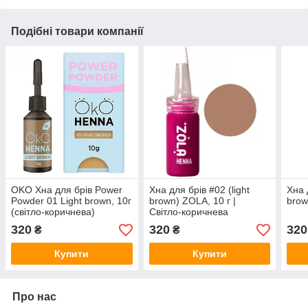
Подібні товари компанії
OKO Хна для брів Power
Хна для брів #02 (light
Хна 
Powder 01 Light brown, 10г
brown) ZOLA, 10 г |
brow
(світло-коричнева)
Світло-коричнева
320
320
320
₴
₴
Купити
Купити
Про нас