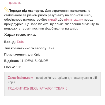
диском
.
Порада від експерта:
Для отримання максимально
стабільного та рівномірного результату на пористій шкірі,
обов'язково використовуйте
скраб
або
пілінг-скатку
перед
процедурою. Це забезпечить ідеальне зчеплення пігменту та
подовжить термін носіння фарбування на шкірі.
Характеристика:
Бренд:
Zola
Тип косметичного засобу:
Хна
Призначення:
для брів
Відтінок:
11 IDEAL BLONDE
Об'єм:
10г
Zakaz4salon.com
- професійні матеріали для ламінування вій
і брів
ПОДИВИТИСЬ ВЕСЬ КАТАЛОГ ТОВАРІВ