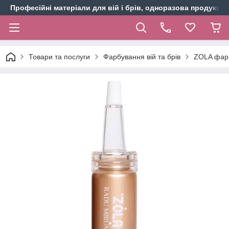
Професійні матеріали для вій і брів, одноразова продукція 
Товари та послуги
Фарбування вій та брів
ZOLA фарб