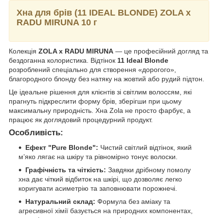
Хна для брів (11 IDEAL BLONDE) ZOLA х
RADU MIRUNA 10 г
Колекція
ZOLA x RADU MIRUNA
— це професійний догляд та
бездоганна колористика. Відтінок
11 Ideal Blonde
розроблений спеціально для створення «дорогого»,
благородного блонду без натяку на жовтий або рудий підтон.
Це ідеальне рішення для клієнтів зі світлим волоссям, які
прагнуть підкреслити форму брів, зберігши при цьому
максимальну природність. Хна Zola не просто фарбує, а
працює як доглядовий процедурний продукт.
Особливість:
Ефект "Pure Blonde":
Чистий світлий відтінок, який
м’яко лягає на шкіру та рівномірно тонує волоски.
Графічність та чіткість:
Завдяки дрібному помолу
хна дає чіткий відбиток на шкірі, що дозволяє легко
коригувати асиметрію та заповнювати порожнечі.
Натуральний склад:
Формула без аміаку та
агресивної хімії базується на природних компонентах,