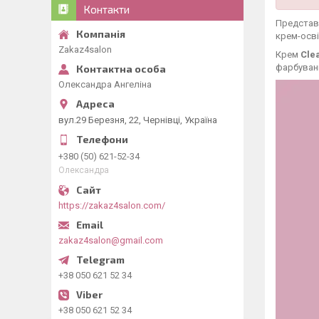
Контакти
Представ
крем-осв
Zakaz4salon
Крем
Cle
фарбуванн
Олександра Ангеліна
вул.29 Березня, 22, Чернівці, Україна
+380 (50) 621-52-34
Олександра
https://zakaz4salon.com/
zakaz4salon@gmail.com
+38 050 621 52 34
+38 050 621 52 34