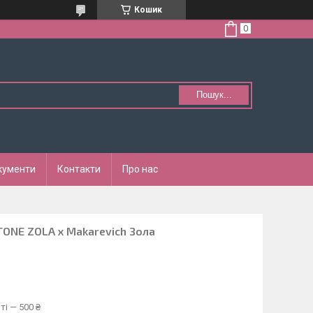
Кошик
Пошук...
кументи
Контакти
Про нас
TONE ZOLA x Makarevich Зола
ті — 500 ₴