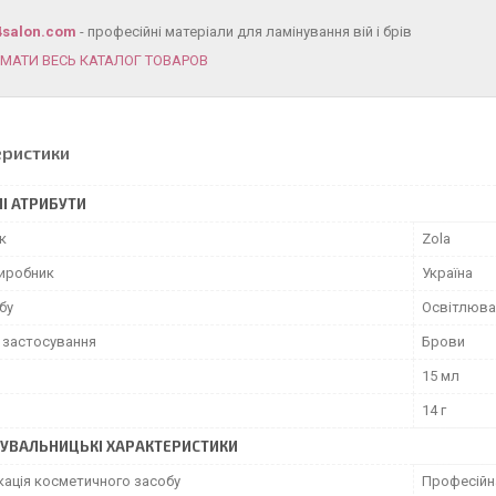
4salon.com
- професійні матеріали для ламінування вій і брів
ИМАТИ ВЕСЬ КАТАЛОГ ТОВАРОВ
еристики
І АТРИБУТИ
к
Zola
виробник
Україна
бу
Освітлюва
 застосування
Брови
15 мл
14 г
УВАЛЬНИЦЬКІ ХАРАКТЕРИСТИКИ
кація косметичного засобу
Професійн