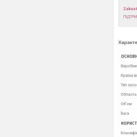
Zakaz
ПІДТР
Характ
ОСНОВН
Виробни
Країна 
Тип засо
Область
Об`єм
Вага
КОРИСТ
Класифі