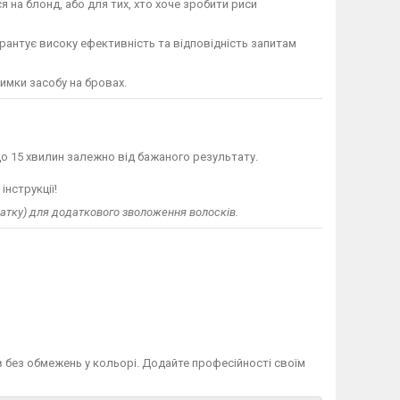
я на блонд, або для тих, хто хоче зробити риси
рантує високу ефективність та відповідність запитам
имки засобу на бровах.
о 15 хвилин залежно від бажаного результату.
нструкції!
атку) для додаткового зволоження волосків.
в без обмежень у кольорі. Додайте професійності своїм