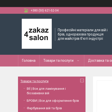
+380 (50) 621-52-34
Професійні матеріали для вій і
брів, одноразова продукція
для майстрів б'юті індустрії
Головна
Товари та послуги
Доставка та 
Товари та послуги
ВІЇ | Все для ламінування і
біозавивки вій
БРОВИ | Все для оформлення брів
Фарбування вій та брів