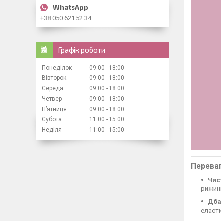
+38 050 621 52 34
Графік роботи
Понеділок
09:00
18:00
Вівторок
09:00
18:00
Середа
09:00
18:00
Четвер
09:00
18:00
Пʼятниця
09:00
18:00
Субота
11:00
15:00
Неділя
11:00
15:00
Переваг
Чист
рижин
Дба
еласт