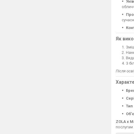
Уні
обличч
Про
сучасн
Кон
Як вико
Зміш
Нане
Вид
З бі
Після осв
Характе
Бре
Сер
Тип
Об’
ZOLA x M
послугам 