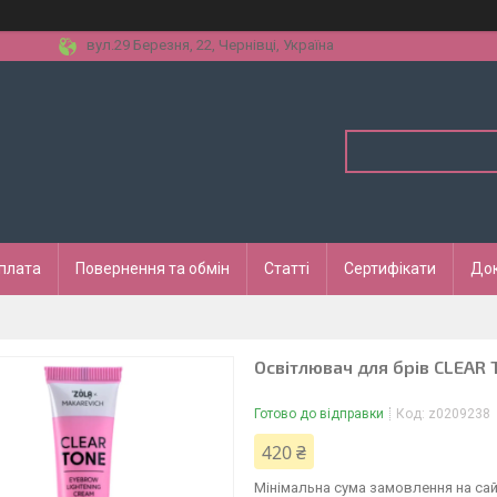
вул.29 Березня, 22, Чернівці, Україна
оплата
Повернення та обмін
Статті
Сертифікати
До
Освітлювач для брів CLEAR 
Готово до відправки
Код:
z0209238
420 ₴
Мінімальна сума замовлення на сай