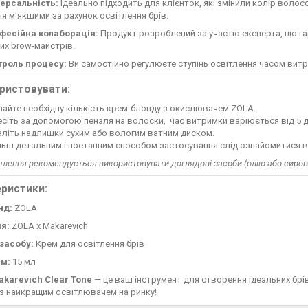
версальність:
Ідеально підходить для клієнток, які змінили колір волосс
я м'якшими за рахунок освітлення брів.
фесійна колаборація:
Продукт розроблений за участю експерта, що га
их brow-майстрів.
троль процесу:
Ви самостійно регулюєте ступінь освітлення часом витр
ристовувати:
айте необхідну кількість крем-блонду з окислювачем ZOLA.
сіть за допомогою пензля на волоски, час витримки варіюється від 5 д
аліть надлишки сухим або вологим ватним диском.
льш детальним і поетапним способом застосування слід ознайомитися в і
ітлення рекомендується використовувати доглядові засоби (олію або сиров
ристики:
нд:
ZOLA
ія:
ZOLA x Makarevich
 засобу:
Крем для освітлення брів
єм:
15 мл
akarevich Clear Tone
— це ваш інструмент для створення ідеальних брі
з найкращим освітлювачем на ринку!