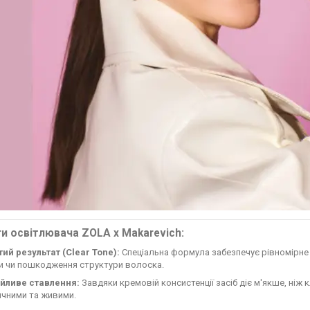
и освітлювача ZOLA x Makarevich:
ий результат (Clear Tone):
Спеціальна формула забезпечує рівномірне 
и чи пошкодження структури волоска.
йливе ставлення:
Завдяки кремовій консистенції засіб діє м'якше, ніж
ичними та живими.