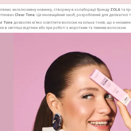
ляємо ексклюзивну новинку, створену в колаборації бренду
ZOLA
та пр
ітлювач
Clear Tone
. Це інноваційний засіб, розроблений для делікатної 
ar Tone
дозволяє м’яко освітлити волоски на кілька тонів, що є незамінн
я в світліші відтінки або при роботі з жорстким та темним волоском.