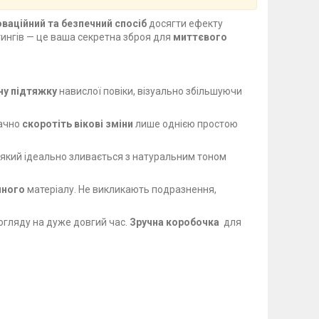
оваційний та безпечний спосіб
досягти ефекту
фтингів — це ваша секретна зброя для
миттєвого
ну підтяжку
навислої повіки, візуально збільшуючи
начно
скоротіть вікові зміни
лише однією простою
, який ідеально зливається з натуральним тоном
чного
матеріалу. Не викликають подразнення,
огляду на дуже довгий час.
Зручна коробочка
для