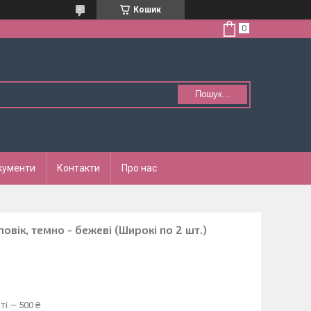
Кошик
Пошук...
кументи
Контакти
Про нас
повік, темно - бежеві (Широкі по 2 шт.)
ті — 500 ₴