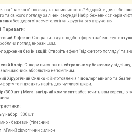
я від "важкого" погляду та навислих повік? Відкрийте для себе
інн
го та свіжого погляду за лічені секунди! Набір бежевих стікерів-лі
ження
без дорогої косметології чи хірургічного втручання.
 Переваги:
тєвий Ліфтинг:
Спеціальна дугоподібна форма забезпечує
потуж
а роблячи погляд виразнішим.
лодження без Ін'єкцій:
Створіть ефект "відкритого погляду" та з
евий Колір:
Стікери виконані в
нейтральному бежевому відтінку
, залишаючись абсолютно непомітним.
кий Хірургічний Силікон:
Виготовлені з
гіпоалергенного та безпе
мфорту та підходять навіть для чутливої шкіри.
ір (300 шт.)
Мега-вигідний комплект
забезпечить вам корекцію п
ання.
еристики:
ь у наборі
: 300 шт.
мно - бежевий (тілесний)
л:
М'який хірургічний силікон