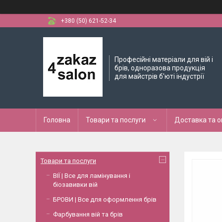
+380 (50) 621-52-34
Професійні матеріали для вій і
брів, одноразова продукція
для майстрів б'юті індустрії
Головна
Товари та послуги
Доставка та 
Товари та послуги
ВІЇ | Все для ламінування і
біозавивки вій
БРОВИ | Все для оформлення брів
Фарбування вій та брів