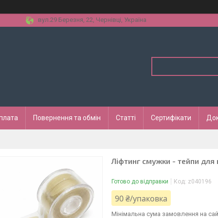
вул.29 Березня, 22, Чернівці, Україна
оплата
Повернення та обмін
Статті
Сертифікати
До
Ліфтинг смужки - тейпи для 
Готово до відправки
Код:
z040196
90 ₴/упаковка
Мінімальна сума замовлення на сай