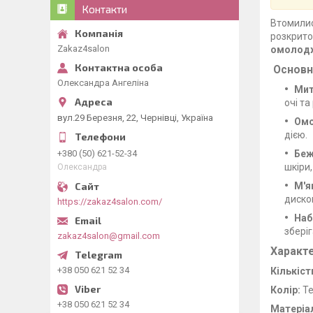
Контакти
Втомилис
розкрито
Zakaz4salon
омолод
Основні
Олександра Ангеліна
Мит
очі т
вул.29 Березня, 22, Чернівці, Україна
Омо
дією.
+380 (50) 621-52-34
Беж
шкіри
Олександра
М'я
диско
https://zakaz4salon.com/
Наб
зберіг
zakaz4salon@gmail.com
Характ
+38 050 621 52 34
Кількіст
Колір:
Те
+38 050 621 52 34
Матеріа