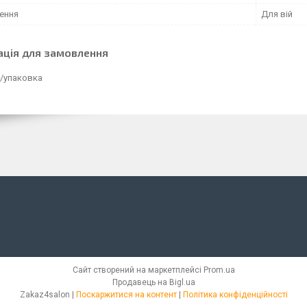
ення
Для вій
ація для замовлення
₴/упаковка
Сайт створений на маркетплейсі
Prom.ua
Продавець на Bigl.ua
Zakaz4salon |
Поскаржитися на контент
|
Політика конфіденційності