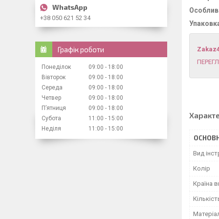
Особливі
+38 050 621 52 34
Упаковк
Графік роботи
Zakaz
ПЕРЕГЛ
Понеділок
09:00
18:00
Вівторок
09:00
18:00
Середа
09:00
18:00
Четвер
09:00
18:00
Пʼятниця
09:00
18:00
Характ
Субота
11:00
15:00
Неділя
11:00
15:00
ОСНОВН
Вид інс
Колір
Країна 
Кількіст
Матеріа