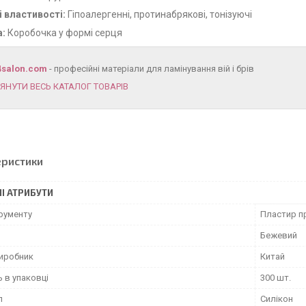
 властивості:
Гіпоалергенні, протинабрякові, тонізуючі
а:
Коробочка у формі серця
4salon.com
- професійні матеріали для ламінування вій і брів
ЯНУТИ ВЕСЬ КАТАЛОГ ТОВАРІВ
еристики
І АТРИБУТИ
трументу
Пластир п
Бежевий
виробник
Китай
ь в упаковці
300 шт.
л
Силікон