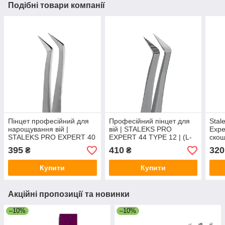
Подібні товари компанії
Пінцет професійний для
Професійний пінцет для
Stal
нарощування вій |
вій | STALEKS PRO
Expe
STALEKS PRO EXPERT 40
EXPERT 44 TYPE 12 | (L-
скош
TYPE 12 | (L-подібний
подібний пінцет з кутом
Чер
395
410
320
₴
₴
пінцет з кутом 65°)
65°)
Купити
Купити
Акційні пропозиції та новинки
–10%
–10%