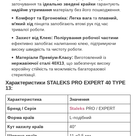
заточування та
ідеально зведені крайки
гарантують
надійне утримання
матеріалу без його пошкодження.
Комфорт та Ергономіка:
Легка вага
та
плавний,
м'який хід
пінцета запобігають втомі рук під час
тривалої роботи.
Захист від Клею:
Полірування робочої частини
ефективно запобігає налипанню клею, підтримуючи
високу швидкість та чистоту роботи.
Матеріали Преміум-Класу:
Виготовлений із
нержавіючої сталі 40Х13
, що забезпечує високу
корозійну стійкість та можливість багаторазової
стерилізації.
Характеристики STALEKS PRO EXPERT 40 TYPE
13:
Характеристика
Значення
Бренд / Серія
Staleks
PRO / EXPERT
Форма країв
L-подібний
Кут нахилу країв
40°
Ширина країв
11 ±0,5 мм