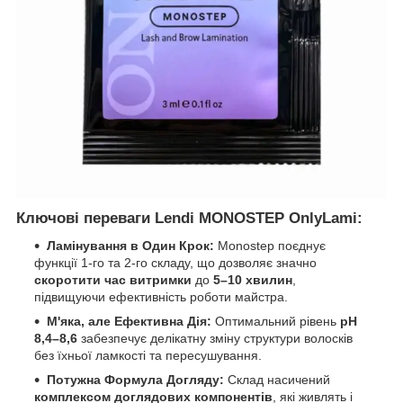
Ключові переваги Lendi MONOSTEP OnlyLami:
Ламінування в Один Крок:
Monostep поєднує
функції 1-го та 2-го складу, що дозволяє значно
скоротити час витримки
до
5–10 хвилин
,
підвищуючи ефективність роботи майстра.
М'яка, але Ефективна Дія:
Оптимальний рівень
pH
8,4–8,6
забезпечує делікатну зміну структури волосків
без їхньої ламкості та пересушування.
Потужна Формула Догляду:
Склад насичений
комплексом доглядових компонентів
, які живлять і