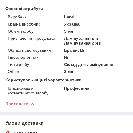
Основні атрибути
Виробник
Lendi
Країна виробник
Україна
Об'єм засобу
3 мл
Призначення і результат
Ламінування вій,
Ламінування брів
Область застосування
Брови, Вії
Гіпоалергенний
Ні
Тип засобу
Склад для ламінування
Об'єм
3 мл
Користувальницькі характеристики
Класифікація
Професійна
косметичного засобу
Приховати
Умови доставки
Нова Пошта