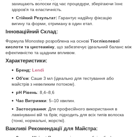
захищають волоски під час процедури, зберігаючи їхнє
здоров'я та еластичність.
Стійкий Результат:
Гарантує надійну фіксацію
вигину та форми, отриману в один етап.
Інноваційний Склад:
Формула Monostep розроблена на основі
Тіогліколевої
кислоти та цистеаміну
, що забезпечує ідеальний баланс між
ефективністю та щадним впливом.
Характеристики:
Бренд:
Lendi
Об'єм
: Саше 3 мл (ідеально для тестування або
майстрів з невеликим потоком).
pH Рівень
: 8,4–8,6
Час Витримки
: 5–10 хвилин.
Застосування
: Для професійного використання в
ламінуванні вій та брів; підходить для всіх типів волоска
(тонкі, нормальні, жорсткі).
Важливі Рекомендації для Майстра: