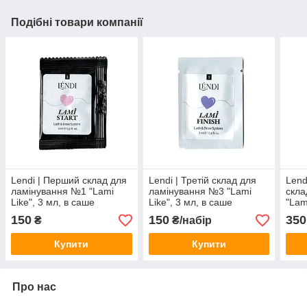
Подібні товари компанії
Lendi | Перший склад для
Lendi | Третій склад для
Lend
ламінування №1 "Lami
ламінування №3 "Lami
скла
Like", 3 мл, в саше
Like", 3 мл, в саше
"Lam
(3х3
150
150
350
₴
₴/набір
Купити
Купити
Про нас