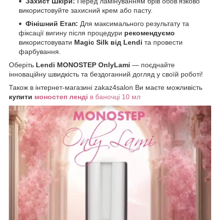
Захист Шкіри:
Перед ламінуванням брів обов'язково
використовуйте захисний крем або пасту.
Фінішний Етап:
Для максимального результату та
фіксації вигину після процедури
рекомендуємо
використовувати
Magic Silk від Lendi
та провести
фарбування.
Оберіть
Lendi MONOSTEP OnlyLami
— поєднайте
інноваційну швидкість та бездоганний догляд у своїй роботі!
Також в інтернет-магазині zakaz4salon Ви маєте можливість
купити
моностеп ленді
в баночці 10 мл