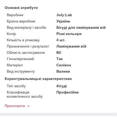
Основні атрибути
Виробник
Joly:Lab
Країна виробник
Україна
Вид матеріалу і засоби
Бігуді для ламінування вій
Колір
Різні кольори
Кількість в упаковці
4 шт.
Призначення і результат
Ламінування вій
Область застосування
Вії
Гіпоалергенний
Так
Матеріал
Силікон
Вид інструменту
Валики
Користувальницькі характеристики
Тип засобу
бігуді
Класифікація
Професійна
косметичного засобу
Приховати