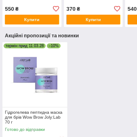
550
370
540
₴
₴
Купити
Купити
Акційні пропозиції та новинки
термін прид 11.03.28
–10%
Гідрогелева пептидна маска
для брів Wow Brow Joly:Lab
70 г
Готово до відправки