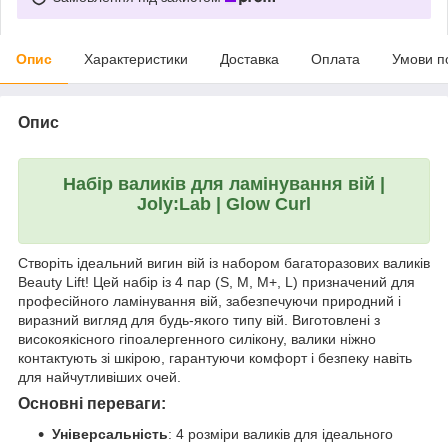
Опис
Характеристики
Доставка
Оплата
Умови п
Опис
Набір валиків для ламінування вій |
Joly:Lab | Glow Curl
Створіть ідеальний вигин вій із набором багаторазових валиків
Beauty Lift! Цей набір із 4 пар (S, M, M+, L) призначений для
професійного ламінування вій, забезпечуючи природний і
виразний вигляд для будь-якого типу вій. Виготовлені з
високоякісного гіпоалергенного силікону, валики ніжно
контактують зі шкірою, гарантуючи комфорт і безпеку навіть
для найчутливіших очей.
Основні переваги:
Універсальність
: 4 розміри валиків для ідеального