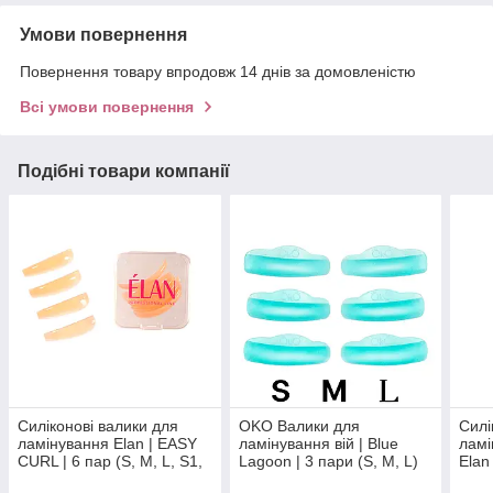
Умови повернення
Повернення товару впродовж 14 днів за домовленістю
Всі умови повернення
Подібні товари компанії
Силіконові валики для
OKO Валики для
Силі
ламінування Elan | EASY
ламінування вій | Blue
ламі
CURL | 6 пар (S, M, L, S1,
Lagoon | 3 пари (S, M, L)
Elan 
M1, L1)
(XXS