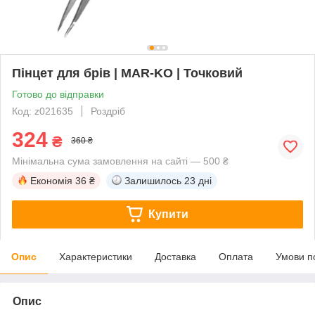
Пінцет для брів | MAR-KO | Точковий
Готово до відправки
Код: z021635
Роздріб
324
₴
360 ₴
Мінімальна сума замовлення на сайті — 500 ₴
Економія
36 ₴
Залишилось
23 дні
Купити
Опис
Характеристики
Доставка
Оплата
Умови п
Опис