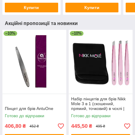
Купити
Купити
Акційні пропозиції та новинки
–10%
–10%
Набір пінцетів для брів Nikk
Mole 3 в 1 (скошений,
Пінцет для брів AntuOne
прямий, точковий) в чохлі |
Рожеві
Готово до відправки
Готово до відправки
406,80
445,50
₴
₴
452 ₴
495 ₴