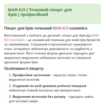
MAR-KO | Точковий пінцет для
брів
| професійний
Пінцет для брів точковий
MAR-KO
cosmetics
Виготовлений з любов'ю до деталей, пінцет для брів від
MAR-
KO cosmetics
- це незамінний помічник для майстрів-бровістів
та ламімейкерів. Створений із високоякісної нержавіючої
сталі, інструмент забезпечує довговічність та надійність у
використанні. Його точкова форма ідеально підходить для
акуратного видалення небажаних волосків та створення
ідеальної форми брів.
Особливості пінцету:
Професійне заточення
- гарантує легке і точне
видалення волосків.
З'єднання по всій довжині робочої поверхні
-
забезпечує повний контроль при використанні.
Видалення волосків без ризику
- підходить навіть
для чутливої ​​шкіри.