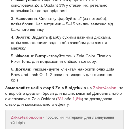
окислювача Zola Oxidant 3% у стаканчик, ретельно
перемішайте до однорідності.
Нанесення
: Спочатку фарбуйте вії (за потреби),
потім брови. Час витримки – 5–15 хвилин залежно від
бажаного відтінку.
Зняття
: Видаліть фарбу сухими ватними дисками,
потім зволоженими водою або засобом для зняття
макіяжу.
Фіксація
: Використовуйте тонік Zola Color Fixation
Fixer Tonic для подовження стійкості кольору.
Догляд
: Рекомендуйте клієнтам наносити олію Zola
Brow and Lash Oil 1–2 рази на тиждень для живлення
брів.
Замовляйте набір фарб Zola 5 відтінків
на
Zakaz4salon
і та
створюйте ідеальні брови для ваших клієнтів! Доповніть набір
окислювачем Zola Oxidant (
3%
або
1,8%
) та доглядовою
олією для максимального ефекту.
Zakaz4salon.com
- професійні матеріали для ламінування
вій і брів