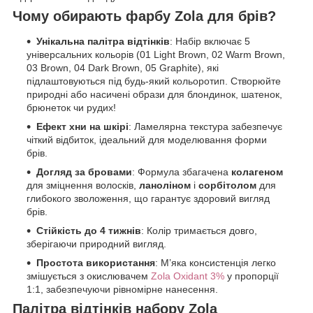
Чому обирають фарбу Zola для брів?
Унікальна палітра відтінків
: Набір включає 5
універсальних кольорів (01 Light Brown, 02 Warm Brown,
03 Brown, 04 Dark Brown, 05 Graphite), які
підлаштовуються під будь-який кольоротип. Створюйте
природні або насичені образи для блондинок, шатенок,
брюнеток чи рудих!
Ефект хни на шкірі
: Ламелярна текстура забезпечує
чіткий відбиток, ідеальний для моделювання форми
брів.
Догляд за бровами
: Формула збагачена
колагеном
для зміцнення волосків,
ланоліном
і
сорбітолом
для
глибокого зволоження, що гарантує здоровий вигляд
брів.
Стійкість до 4 тижнів
: Колір тримається довго,
зберігаючи природний вигляд.
Простота використання
: М’яка консистенція легко
змішується з окислювачем
Zola Oxidant 3%
у пропорції
1:1, забезпечуючи рівномірне нанесення.
Палітра відтінків набору Zola