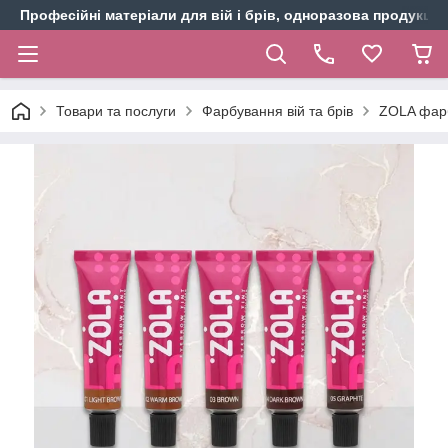
Професійні матеріали для вій і брів, одноразова продукція 
Товари та послуги
Фарбування вій та брів
ZOLA фарб