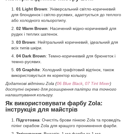
01 Light Brown
: Універсальний світло-коричневий
для блондинок і світло-русявих, адаптується до теплого
або холодного кольоротипу.
02 Warm Brown
: Насичений мідно-коричневий для
рудих і теплих шатенок.
03 Brown
: Нейтральний коричневий, ідеальний для
всіх типів шкіри.
04 Dark Brown
: Темно-коричневий для брюнеток і
темно-русявих.
05 Graphite
: Холодний графітовий відтінок, також
використовується як коректор кольору.
Додаткові відтінки Zola (
06 Blue Black
,
07 Tint Mixer
)
доступні окремо для розширення палітри та точного
налаштування кольору.
Як використовувати фарбу Zola:
інструкція для майстрів
Підготовка
: Очистіть брови пінкою Zola та проведіть
пілінг скрабом Zola для кращого проникнення фарби.
Змішування
: Видавіть 1 мл фарби та 1 мл