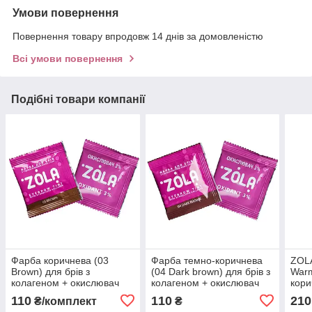
Умови повернення
Повернення товару впродовж 14 днів за домовленістю
Всі умови повернення
Подібні товари компанії
Фарба коричнева (03
Фарба темно-коричнева
ZOLA
Brown) для брів з
(04 Dark brown) для брів з
Warm
колагеном + окислювач
колагеном + окислювач
кори
3% ZOLA, в саше 5 мл
3% ZOLA, в саше по 5 мл
110
110
210
₴/комплект
₴