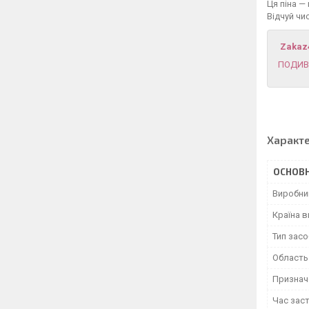
Ця піна —
Відчуй чи
Zakaz
ПОДИВ
Характ
ОСНОВН
Виробни
Країна 
Тип засо
Область
Признач
Час зас