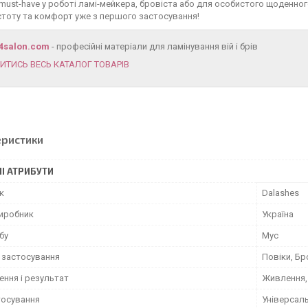
 must-have у роботі ламі-мейкера, бровіста або для особистого щоденног
стоту та комфорт уже з першого застосування!
4salon.com
- професійні матеріали для ламінування вій і брів
ИТИСЬ ВЕСЬ КАТАЛОГ ТОВАРІВ
еристики
І АТРИБУТИ
к
Dalashes
виробник
Україна
бу
Мус
 застосування
Повіки, Бро
ення і результат
Живлення,
тосування
Універсал