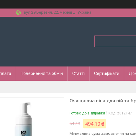
вул.29 Березня, 22, Чернівці, Україна
оплата
Повернення та обмін
Статті
Сертифікати
До
Очищаюча піна для вій та бр
Готово до відправки
Код:
z012147
494,10 ₴
549 ₴
Мінімальна сума замовлення на сай