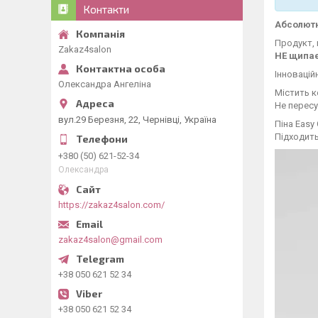
Контакти
Абсолютн
Продукт, 
Zakaz4salon
НЕ щипає
Інновацій
Олександра Ангеліна
Містить к
Не пересу
вул.29 Березня, 22, Чернівці, Україна
Піна Easy
Підходить
+380 (50) 621-52-34
Олександра
https://zakaz4salon.com/
zakaz4salon@gmail.com
+38 050 621 52 34
+38 050 621 52 34