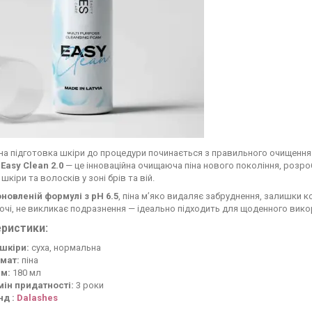
а підготовка шкіри до процедури починається з правильного очищення
Easy Clean 2.0
— це інноваційна очищаюча піна нового покоління, розро
шкіри та волосків у зоні брів та вій.
оновленій формулі з pH 6.5
, піна м’яко видаляє забруднення, залишки 
очі, не викликає подразнення — ідеально підходить для щоденного вико
ристики:
 шкіри:
суха, нормальна
мат:
піна
єм:
180 мл
мін придатності:
3 роки
нд :
Dalashes