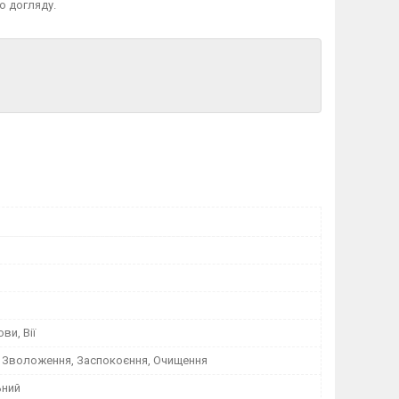
о догляду.
ви, Вії
 Зволоження, Заспокоєння, Очищення
ьний