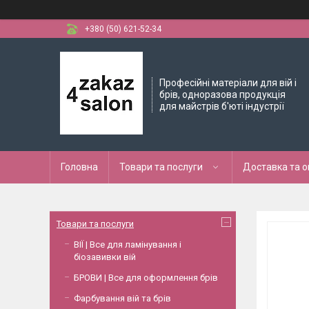
+380 (50) 621-52-34
Професійні матеріали для вій і
брів, одноразова продукція
для майстрів б'юті індустрії
Головна
Товари та послуги
Доставка та 
Товари та послуги
ВІЇ | Все для ламінування і
біозавивки вій
БРОВИ | Все для оформлення брів
Фарбування вій та брів