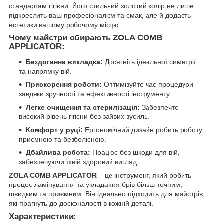
стандартам гігієни. Його стильний золотий колір не лише
підкреслить ваш професіоналізм та смак, але й додасть
естетики вашому робочому місцю.
Чому майстри обирають ZOLA COMB
APPLICATOR:
Бездоганна викладка:
Досягніть ідеальної симетрії
та напрямку вій.
Прискорення роботи:
Оптимізуйте час процедури
завдяки зручності та ефективності інструменту.
Легке очищення та стерилізація:
Забезпечте
високий рівень гігієни без зайвих зусиль.
Комфорт у руці:
Ергономічний дизайн робить роботу
приємною та безболісною.
Дбайлива робота:
Працює без шкоди для вій,
забезпечуючи їхній здоровий вигляд.
ZOLA COMB APPLICATOR
– це інструмент, який робить
процес ламінування та укладання брів більш точним,
швидким та приємним. Він ідеально підходить для майстрів,
які прагнуть до досконалості в кожній деталі.
Характеристики: