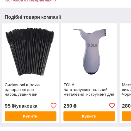
Подібні товари компанії
Силіконові щіточки
ZOLA
Мета
одноразові для
Багатофункціональний
викл
нарощування вій
металевий інструмент для
Чорн
(пензлика під туш) чорні з
ламінування вій
чорною ручкою, 50 шт.
(аплікатор для вій) |
95
250
280
₴/упаковка
₴
Срібний
Купити
Купити