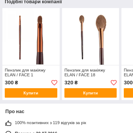
Подібні товари компанії
Пензлик для макіяжу
Пензлик для макіяжу
Пенз
ELAN / FACE 1
ELAN / FACE 18
ELAN
300
320
300
₴
₴
Купити
Купити
Про нас
100% позитивних з 119 відгуків за рік