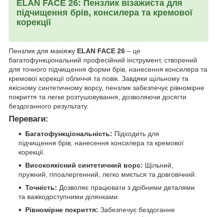
ELAN FACE 26: Пензлик візажиста для
підчищення брів, консилера та кремової
корекції
Пензлик для макіяжу
ELAN FACE 26
– це
багатофункціональний професійний інструмент, створений
для точного підчищення форми брів, нанесення консилера та
кремової корекції обличчя та повік. Завдяки щільному та
якісному синтетичному ворсу, пензлик забезпечує рівномірне
покриття та легке розтушовування, дозволяючи досягти
бездоганного результату.
Переваги:
Багатофункціональність:
Підходить для
підчищення брів, нанесення консилера та кремової
корекції.
Високоякісний синтетичний ворс:
Щільний,
пружний, гіпоалергенний, легко миється та довговічний.
Точність:
Дозволяє працювати з дрібними деталями
та важкодоступними ділянками.
Рівномірне покриття:
Забезпечує бездоганне