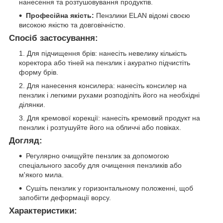
нанесення та розтушовування продуктів.
Професійна якість:
Пензлики ELAN відомі своєю
високою якістю та довговічністю.
Спосіб застосування:
Для підчищення брів: нанесіть невелику кількість
коректора або тіней на пензлик і акуратно підчистіть
форму брів.
Для нанесення консилера: нанесіть консилер на
пензлик і легкими рухами розподіліть його на необхідні
ділянки.
Для кремової корекції: нанесіть кремовий продукт на
пензлик і розтушуйте його на обличчі або повіках.
Догляд:
Регулярно очищуйте пензлик за допомогою
спеціального засобу для очищення пензликів або
м'якого мила.
Сушіть пензлик у горизонтальному положенні, щоб
запобігти деформації ворсу.
Характеристики: