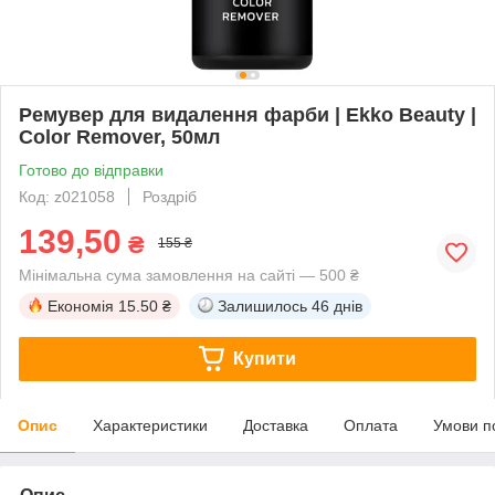
Ремувер для видалення фарби | Ekko Beauty |
Color Remover, 50мл
Готово до відправки
Код: z021058
Роздріб
139,50
₴
155 ₴
Мінімальна сума замовлення на сайті — 500 ₴
Економія
15.50 ₴
Залишилось
46 днів
Купити
Опис
Характеристики
Доставка
Оплата
Умови п