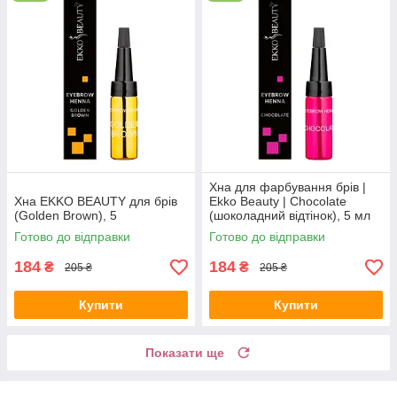
Хна для фарбування брів |
Хна EKKO BEAUTY для брів
Ekko Beauty | Chocolate
(Golden Brown), 5
(шоколадний відтінок), 5 мл
Готово до відправки
Готово до відправки
184
184
₴
₴
205 ₴
205 ₴
Купити
Купити
Показати ще