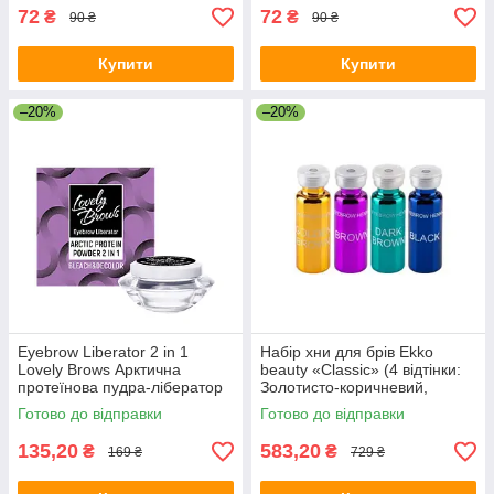
72
72
₴
₴
90 ₴
90 ₴
Купити
Купити
–20%
–20%
Eyebrow Liberator 2 in 1
Набір хни для брів Ekko
Lovely Brows Арктична
beauty «Classic» (4 відтінки:
протеїнова пудра-лібератор
Золотисто-коричневий,
для освітлення брів
Коричневий, Темно-
Готово до відправки
Готово до відправки
коричневий, Чорний)
135,20
583,20
₴
₴
169 ₴
729 ₴