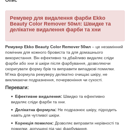
Опис
Ремувер для видалення фарби Ekko
Beauty Color Remover 50мл: Швидке та
делікатне видалення фарби та хни
Ремувер Ekko Beauty Color Remover 50мл
– це незамінний
помічник для кожного бровиста та для домашнього
використання. Він ефективно та дбайливо видаляє сліди
фарби або хни зі шкіри після фарбування, дозволяючи
скоригувати форму брів та виправити випадкові помилки.
М'яка формула ремуверу делікатно очищає шкіру, не
викликаючи подразнення, почервоніння чи сухості.
Переваги:
Ефективне видалення:
Швидко та ефективно
видаляє сліди фарби та хни.
Делікатна формула:
Не подразнює шкіру, підходить
навіть для чутливої шкіри.
Корекція помилок:
Дозволяє виправити нерівності та
помилки, допущені під час фарбування.