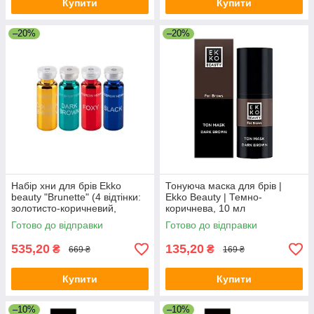
Купити
Купити
–20%
–20%
Набір хни для брів Ekko
Тонуюча маска для брів |
beauty "Brunette" (4 відтінки:
Ekko Beauty | Темно-
золотисто-коричневий,
коричнева, 10 мл
темно-коричневий, чорний,
Готово до відправки
Готово до відправки
рудий)
535,20
135,20
₴
₴
669 ₴
169 ₴
Купити
Купити
–10%
–10%