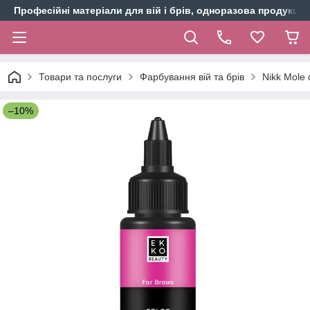
Професійні матеріали для вій і брів, одноразова продукція 
Товари та послуги
Фарбування вій та брів
Nikk Mole 
–10%