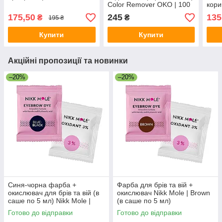
Color Remover OKO | 100
кори
ml
175,50
245
135
₴
₴
195 ₴
Купити
Купити
Акційні пропозиції та новинки
–20%
–20%
Синя-чорна фарба +
Фарба для брів та вій +
окислювач для брів та вій (в
окислювач Nikk Mole | Brown
саше по 5 мл) Nikk Mole |
(в саше по 5 мл)
Blue Black
Готово до відправки
Готово до відправки