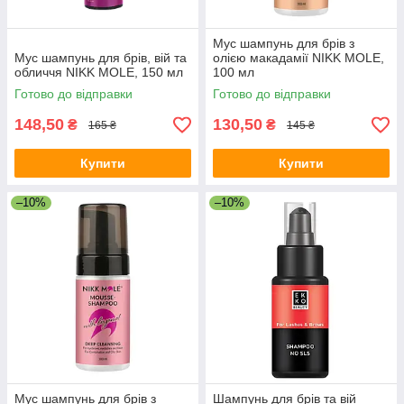
Мус шампунь для брів з
Мус шампунь для брів, вій та
олією макадамії NIKK MOLE,
обличчя NIKK MOLE, 150 мл
100 мл
Готово до відправки
Готово до відправки
148,50
130,50
₴
₴
165 ₴
145 ₴
Купити
Купити
–10%
–10%
Мус шампунь для брів з
Шампунь для брів та вій