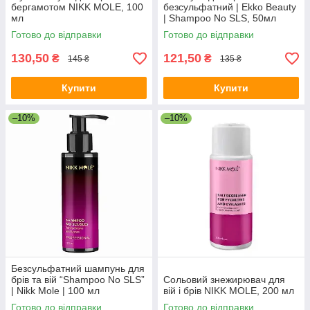
бергамотом NIKK MOLE, 100
безсульфатний | Ekko Beauty
мл
| Shampoo No SLS, 50мл
Готово до відправки
Готово до відправки
130,50
121,50
₴
₴
145 ₴
135 ₴
Купити
Купити
–10%
–10%
Безсульфатний шампунь для
брів та вій “Shampoo No SLS”
Сольовий знежирювач для
| Nikk Mole | 100 мл
вій і брів NIKK MOLE, 200 мл
Готово до відправки
Готово до відправки