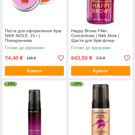
Паста для оформлення брів
Happy Brows Filler
NIKK MOLE, 15 г |
Concentrate | Nikk Mole |
Помаранчева
Щастя для брів філер-
концентрат | 20 мл
Готово до відправки
Готово до відправки
74,40
643,50
₴
₴
186 ₴
715 ₴
Купити
Купити
–10%
–10%