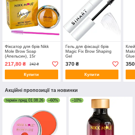
Фіксатор для брів Nikk
Гель для фіксації брів
Клей
Mole Brow Soap
Magic Fix Brow Shaping
Maks
(Апельсин), 15г
Gel
Glue
217,80
370
350
₴
₴
242 ₴
Купити
Купити
Акційні пропозиції та новинки
термін прид 01.08.26
–60%
–10%