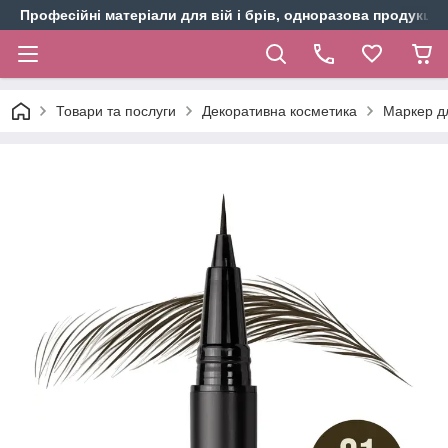
Професійні матеріали для вій і брів, одноразова продукція 
Товари та послуги
Декоративна косметика
Маркер дл