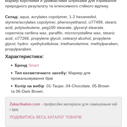
маркер короткими й уривчастими штрихами для отримання
природного результату та інтенсивного стійкого відтінку.
Склад:
aqua, acrylates copolymer, 1-2 hexanediol,
styrene/acrylates copolymer, phenoxyethanol, ci77499, stearic
acid, polyisobutene, peg100 stearate, glyceryl stearate,
copernicia cerifera wax, paraffin, microcrystalline wax, stearic
acid, ci77266, propylene glycol, cetearyl alcohol, propylene
glycol, hydro- xyethylcellulose, triethanolamine, methylparaben,
propylparaben.
Характеристики:
Бренд
Sinart
Тип косметичного засобу:
Маркер для
промальовування брів
Колір на вибір
: 01-Taupe, 04-Chocolate, 05-Brown
та 06-Dark Brown.
Zakaz4salon.com
- професійні матеріали для ламінування вій
і брів
ПОДИВИТИСЬ ВЕСЬ КАТАЛОГ ТОВАРІВ