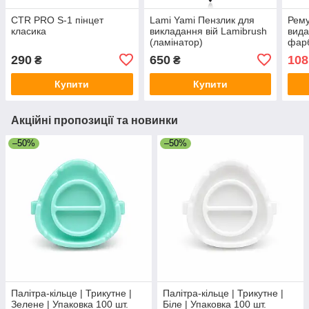
CTR PRO S-1 пінцет
Lami Yami Пензлик для
Рему
класика
викладання вій Lamibrush
вида
(ламінатор)
фарб
брів
290
650
108
₴
₴
Corr
Купити
Купити
Акційні пропозиції та новинки
–50%
–50%
Палітра-кільце | Трикутне |
Палітра-кільце | Трикутне |
Зелене | Упаковка 100 шт.
Біле | Упаковка 100 шт.