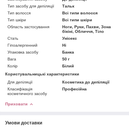
Тип засобу для депіляції
Тальк
Тип волосся
Всі типи волосся
Тип шкіри
Всі типи шкіри
Область застосування
Ноги, Руки, Пахви, Зона
бікіні, Обличчя, Тіло
Стать
Унісекс
Гіпоалергенний
Ні
Упаковка засобу
Банка
Вага
50 г
Колір
Білий
Користувальницькі характеристики
Для депіляції
Косметика до депіляції
Класифікація
Професійна
косметичного засобу
Приховати
Умови доставки