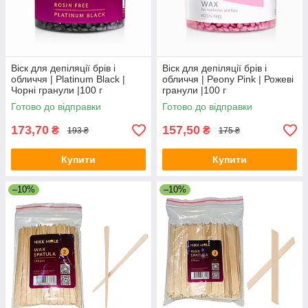
Віск для депіляції брів і
Віск для депіляції брів і
обличчя | Platinum Black |
обличчя | Peony Pink | Рожеві
Чорні гранули |100 г
гранули |100 г
Готово до відправки
Готово до відправки
173,70
157,50
₴
₴
193 ₴
175 ₴
Купити
Купити
–10%
–10%