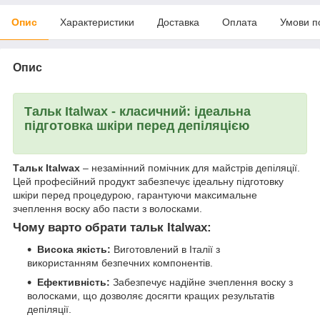
Опис
Характеристики
Доставка
Оплата
Умови п
Опис
Тальк Italwax - класичний:
ідеальна
підготовка шкіри перед депіляцією
Тальк Italwax
– незамінний помічник для майстрів депіляції.
Цей професійний продукт забезпечує ідеальну підготовку
шкіри перед процедурою, гарантуючи максимальне
зчеплення воску або пасти з волосками.
Чому варто обрати тальк Italwax:
Висока якість:
Виготовлений в Італії з
використанням безпечних компонентів.
Ефективність:
Забезпечує надійне зчеплення воску з
волосками, що дозволяє досягти кращих результатів
депіляції.