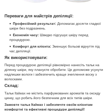
Переваги для майстрів депіляції:
Професійний результат:
Допомагає досягти гладкої
шкіри без подразнень.
Економія часу:
Швидко підсушує шкіру перед
процедурою.
Комфорт для клієнта:
Зменшує больові відчуття під
час депіляції.
Як використовувати:
Перед процедурою депіляції рівномірно нанесіть тальк на
ділянку шкіри, яку плануєте обробити. Це допоможе усунути
надлишки вологи і забезпечить краще зчеплення воску з
волосками.
Склад:
Тальк Italwax не містить парфумованих ароматів та оксиду
цинку, що робить його безпечним для всіх типів шкіри.
Замовте тальк Italwax і забезпечте своїм клієнтам
комфортні та ефективні процедури депіляції!