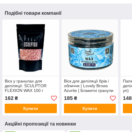
Подібні товари компанії
Віск у гранулах для
Віск для депіляції брів і
Папе
депіляції: SCULPTOR
обличчя | Lovely Brows
депі
FLEXION WAX 100 г
Azurite | Блакитні гранули
уп)
|100 г
162
185
148
₴
₴
Купити
Купити
Акційні пропозиції та новинки