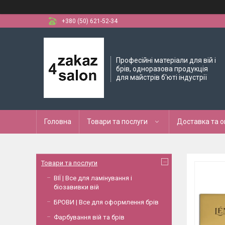
+380 (50) 621-52-34
Професійні матеріали для вій і
брів, одноразова продукція
для майстрів б'юті індустрії
Головна
Товари та послуги
Доставка та 
Товари та послуги
ВІЇ | Все для ламінування і
біозавивки вій
БРОВИ | Все для оформлення брів
Фарбування вій та брів