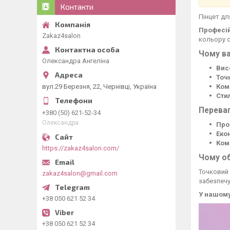
Контакти
Пінцет дл
Професій
Zakaz4salon
кольору с
Чому ва
Олександра Ангеліна
Вис
Точ
вул.29 Березня, 22, Чернівці, Україна
Ком
Сти
Переваг
+380 (50) 621-52-34
Олександра
Про
Еко
Ком
https://zakaz4salon.com/
Чому об
Точковий 
zakaz4salon@gmail.com
забезпечу
У нашому
+38 050 621 52 34
+38 050 621 52 34