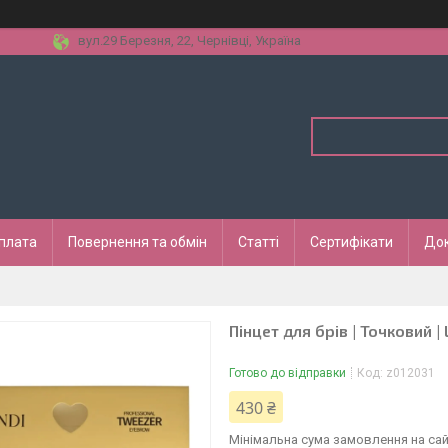
вул.29 Березня, 22, Чернівці, Україна
оплата
Повернення та обмін
Статті
Сертифікати
До
Пінцет для брів | Точковий |
Готово до відправки
Код:
z012031
430 ₴
Мінімальна сума замовлення на сай