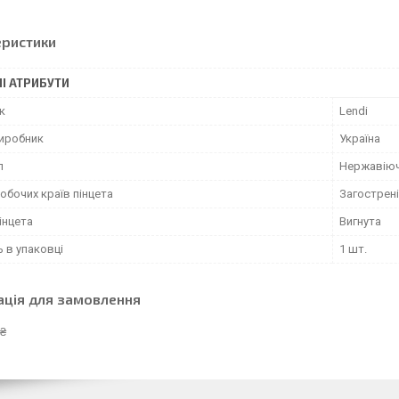
еристики
І АТРИБУТИ
к
Lendi
виробник
Україна
л
Нержавіюч
обочих країв пінцета
Загострені
інцета
Вигнута
ь в упаковці
1 шт.
ація для замовлення
 ₴