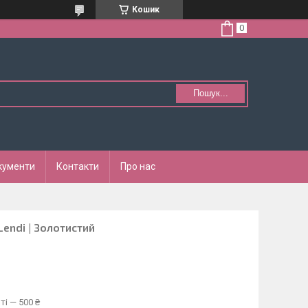
Кошик
Пошук...
кументи
Контакти
Про нас
 Lendi | Золотистий
ті — 500 ₴