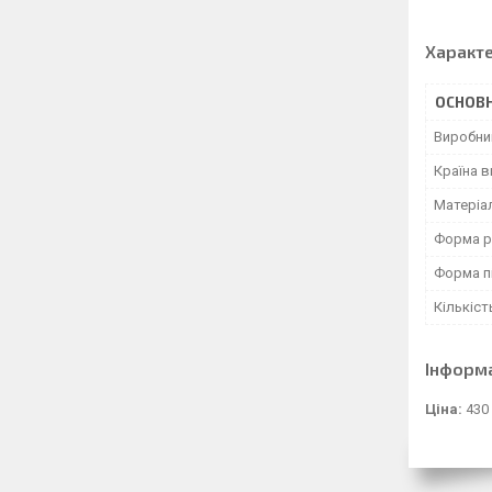
Характ
ОСНОВН
Виробни
Країна 
Матеріа
Форма р
Форма п
Кількіст
Інформ
Ціна:
430