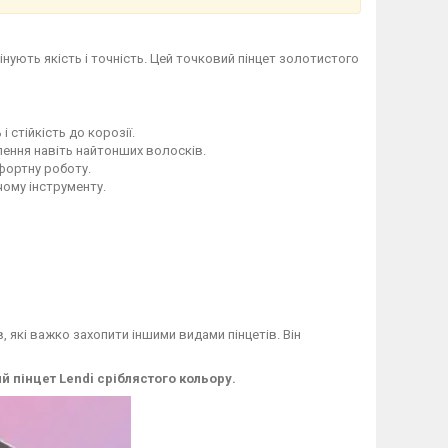
інують якість і точність. Цей точковий пінцет золотистого
 стійкість до корозії.
ення навіть найтонших волосків.
фортну роботу.
ому інструменту.
 які важко захопити іншими видами пінцетів. Він
 пінцет Lendi сріблястого кольору.