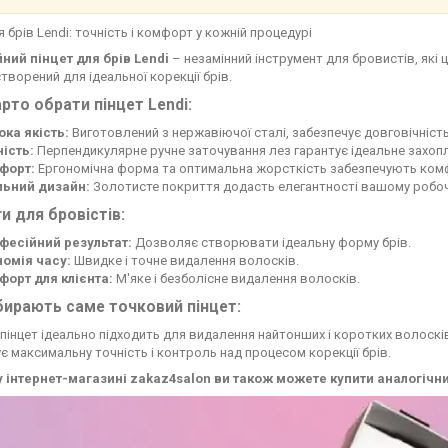
я брів Lendi: точність і комфорт у кожній процедурі
ний пінцет для брів Lendi
– незамінний інструмент для бровистів, які ц
творений для ідеальної корекції брів.
рто обрати пінцет Lendi:
ока якість:
Виготовлений з нержавіючої сталі, забезпечує довговічність і
ність:
Перпендикулярне ручне заточування лез гарантує ідеальне захопл
форт:
Ергономічна форма та оптимальна жорсткість забезпечують ком
льний дизайн:
Золотисте покриття додасть елегантності вашому робоч
и для бровістів:
фесійний результат:
Дозволяє створювати ідеальну форму брів.
номія часу:
Швидке і точне видалення волосків.
форт для клієнта:
М'яке і безболісне видалення волосків.
ирають саме точковий пінцет:
пінцет ідеально підходить для видалення найтонших і коротких волосків,
є максимальну точність і контроль над процесом корекції брів.
 інтернет-магазині zakaz4salon ви також можете купити аналогічний