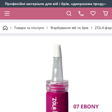
Професійні матеріали для вій і брів, одноразова продукція 
Товари та послуги
Фарбування вій та брів
ZOLA фарб