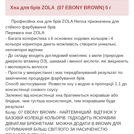
Хна для брів ZOLA (07 EBONY BROWN) 5 г
Професійна хна для брів ZOLA Henna призначена для
стійкого фарбування брів.
Перевага хни ZOLA:
- Багата колористика з 6 основних ходових кольорів і 4
кольори коректора дають можливість створити унікальні,
неповторні відтінки
- До складу входить доглядовий комплекс з амли (природне
джерело вітаміну DЗ), шикакай і винної кислоти, які зміцнюють
і зволожують волосся
- Проста у використанні і має передбачуваний результат по
закінченню процедури фарбування брів.
Спосіб застосування: Розвести хну з водою в пропорції 1:1 до
консистенції соєвого соусу.
Залежно від консистенції хна братиметься яскравіше або
блідіше, чим густіша консистенція, тим яскравішим буде
результат.
Колір: 07 EBONY BROWN - НАЙТЕМНІШИЙ ВІДТІНОК У
БАЗОВІЙ КОЛЕКЦІЇ КОЛЬОРІВ. ПІДХОДИТЬ ЯСКРАВИМ
ДІВЧАТАМ БРЮНЕТКАМ. МОЖНА ДОДАТИ В BROWN ДЛЯ
ОТРИМАННЯ БІЛЬШ СВІТЛОГО ЗА НАСИЧЕНІСТЮ