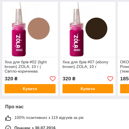
Хна для брів #02 (light
Хна для брів #07 (ebony
OKO 
brown) ZOLA, 10 г |
brown) ZOLA, 10 г
Powd
Світло-коричнева
(тем
320
320
185
₴
₴
Купити
Купити
Про нас
100% позитивних з 119 відгуків за рік
Працює з 30.07.2016