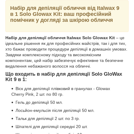
Набір для депіляції обличчя від Italwax 9
в 1 Solo Glowax Kit: ваш професійний
помічник у догляді за шкірою обличчя
Набір для депіляції обличчя Italwax Solo Glowax Kit
– це
ідеальне рішення як для професійних майстрів, так і для тих,
хто бажає проводити процедури депіляції в домашніх умовах.
Завдяки комплексному підходу та високоякісним
компонентам, цей набір забезпечує ефективне та безпечне
видалення небажаного волосся на обличчі.
Що входить в набір для депіляції Solo GloWax
Kit 9 в 1:
Віск для депіляції плівковий в гранулах - Glowax
Cherry Pink, 2 шт. по 80 гр.
Гель до депіляції 50 мл.
Лосьйон-емульсія після депіляції 50 мл.
Тальк для депіляції 2 шт. по 3 гр.
Шпателі для депіляції середні 20 шт.