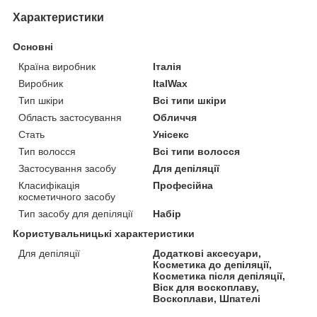
Характеристики
Основні
Країна виробник
Італія
Виробник
ItalWax
Тип шкіри
Всі типи шкіри
Область застосування
Обличчя
Стать
Унісекс
Тип волосся
Всі типи волосся
Застосування засобу
Для депіляції
Класифікація
Професійна
косметичного засобу
Тип засобу для депіляції
Набір
Користувальницькі характеристики
Для депіляції
Додаткові аксесуари,
Косметика до депіляції,
Косметика після депіляції,
Віск для воскоплаву,
Воскоплави, Шпателі