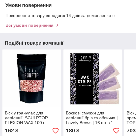
Умови повернення
Повернення товару впродовж 14 днів за домовленістю
Всі умови повернення
Подібні товари компанії
Віск у гранулах для
Воскові смужки для
Віск
депіляції: SCULPTOR
депіляції брів та обличчя |
прем
FLEXION WAX 100 г
Lovely Brows | 16 шт в 1
TOP 
упаковці
750 
162
180
703
₴
₴