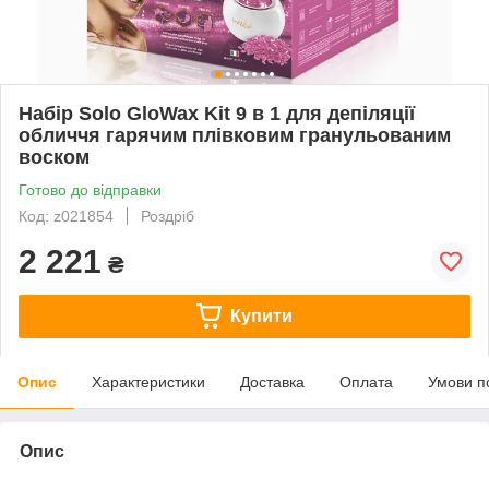
Набір Solo GloWax Kit 9 в 1 для депіляції
обличчя гарячим плівковим гранульованим
воском
Готово до відправки
Код: z021854
Роздріб
2 221
₴
Купити
Опис
Характеристики
Доставка
Оплата
Умови п
Опис