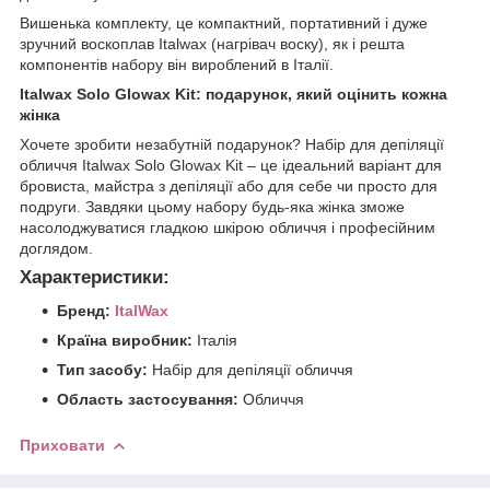
Вишенька комплекту, це компактний, портативний і дуже
зручний воскоплав Italwax (нагрівач воску), як і решта
компонентів набору він вироблений в Італії.
Italwax Solo Glowax Kit: подарунок, який оцінить кожна
жінка
Хочете зробити незабутній подарунок? Набір для депіляції
обличчя Italwax Solo Glowax Kit – це ідеальний варіант для
бровиста, майстра з депіляції або для себе чи просто для
подруги. Завдяки цьому набору будь-яка жінка зможе
насолоджуватися гладкою шкірою обличчя і професійним
доглядом.
Характеристики:
Бренд:
ItalWax
Країна виробник:
Італія
Тип засобу:
Набір для депіляції обличчя
Область застосування:
Обличчя
Приховати