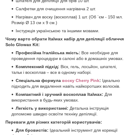
Шпателі для депіляції для брів 10 шт.
Салфетки для очищення нагрівача 2 шт.
Нагрівач для воску (воскоплав) 1 шт. (Об `єм - 150 мл.
Розмір Ø 13 см x 9 см.)
Інстуркція українською та іншими мовами.
Чому варто обрати Italwax набір для депіляції обличчя
Solo Glowax Kit:
Професійна Італійська якість:
Все необхідне для
проведення процедури в салоні або в домашніх умовах.
Комплексний підхід:
Віск, гель, лосьйон, шпателі,
тальк і воскоплав – все в одному наборі.
Спеціальна формула
воску Cherry Pink
:
Ідеально
підходить для видалення навіть найкоротших волосків.
Компактний і зручний воскоплав Italwax:
Для
використання в будь-яких умовах.
Легкість у використанні:
Детальна інструкція
допоможе швидко освоїти техніку депіляції.
Переваги для різних категорій користувачів:
Для бровистів:
Ідеальний інструмент для корекції