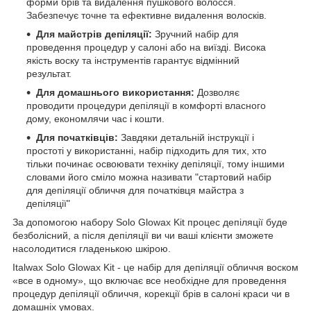
форми брів та видалення пушкового волосся.
Забезпечує точне та ефективне видалення волосків.
Для майстрів депіляції:
Зручний набір для
проведення процедур у салоні або на виїзді. Висока
якість воску та інструментів гарантує відмінний
результат.
Для домашнього використання:
Дозволяє
проводити процедури депіляції в комфорті власного
дому, економлячи час і кошти.
Для початківців:
Завдяки детальній інструкції і
простоті у використанні, набір підходить для тих, хто
тільки починає освоювати техніку депіляції, тому іншими
словами його сміло можна називати "стартовий набір
для депіляції обличчя для початківця майстра з
депіляції"
За допомогою набору Solo Glowax Kit процес депіляції буде
безболісний, а після депіляції ви чи ваші клієнти зможете
насолодитися гладенькою шкірою.
Italwax Solo Glowax Kit - це набір для депіляції обличчя воском
«все в одному», що включає все необхідне для проведення
процедур депіляції обличчя, корекції брів в салоні краси чи в
домашніх умовах.