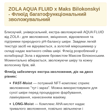
ZOLA AQUA FLUID x Maks Bilokonskyi
- Флюїд багатофункціональний
зволожувальний
Блискучий, універсальний, екстра-зволожуючий AQUA FLUID
від ZOLA - для зволоження, зміцнення, відновлення та
підтримки природного pH-балансу шкіри. Завдяки легкій
текстурі засіб не відчувається, а золотий мікрошиммер у
складі надає магічного сяйва шкірі. Флюїд розроблений у
колаборації Зола з відомим бровистом Максом Білоконським.
Моментально вбирається, зволожуючи шкіру та кожну
волосинку брів, вій.
Флюїд забезпечує екстра-зволоження, діє на двох
рівнях:
FAST-Moist
— потужний NFT-комплекс сприяє
зволоженню "тут і зараз". Можна використовувати для
сухої шкіри перед процедурою фарбування,
ламінування, нанесенням макіяжу.
LONG-Moist
— Комплекс AHA кислот надає
тривалого зволоження, повільно звільняючи і