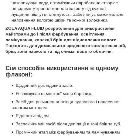
накопичуючи воду, оптимізуючи гідробаланс створює
невидиме мікрополотно для захисту від сухості,
лущення, відчуття стягнутості. Забезпечує максимальне
наповнення вологою шкіри та кожної волосинки.
ZOLA AQUA FLUID розроблений для використання
майстрами до і після фарбування, освітлення,
ламінування, корекції брів для відновлення вологи.
Підходить для домашнього щоденного зволоження вій,
брів, зони навколо та під очима, всього обличчя.
Сім способів використання в одному
флаконі:
Щоденний доглядовий засіб.
Розріджувач пігментної маси барвника.
Засіб для розчинення олівця пудрового і нанесення
вологим методом.
Рідкі патчі під очі.
Заспокійливий засіб після депіляції в зоні брів та губ.
Проміжний етап між фарбуванням та ламінуванням