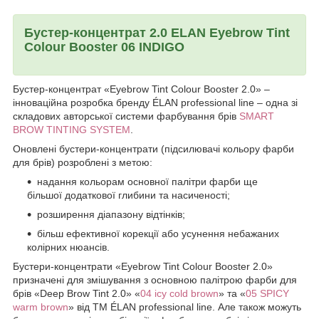
Бустер-концентрат 2.0 ELAN Eyebrow Tint
Colour Booster 06 INDIGO
Бустер-концентрат «Eyebrow Tint Colour Booster 2.0» –
інноваційна розробка бренду ÉLAN professional line – одна зі
складових авторської системи фарбування брів
SMART
BROW TINTING SYSTEM
.
Оновлені бустери-концентрати (підсилювачі кольору фарби
для брів) розроблені з метою:
надання кольорам основної палітри фарби ще
більшої додаткової глибини та насиченості;
розширення діапазону відтінків;
більш ефективної корекції або усунення небажаних
колірних нюансів.
Бустери-концентрати «Eyebrow Tint Colour Booster 2.0»
призначені для змішування з основною палітрою фарби для
брів «Deep Brow Tint 2.0» «
04 icy cold brown
» та «
05 SPICY
warm brown
» від ТМ ÉLAN professional line. Але також можуть