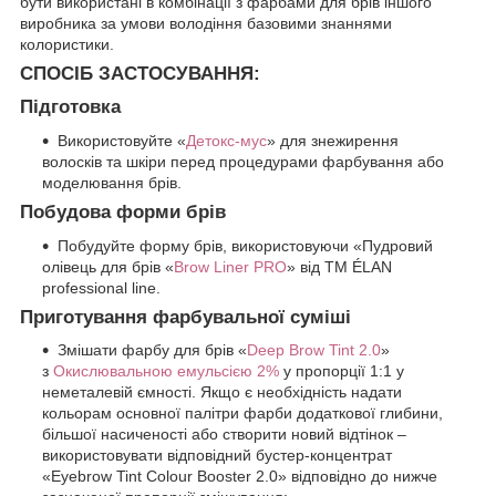
бути використані в комбінації з фарбами для брів іншого
виробника за умови володіння базовими знаннями
колористики.
СПОСІБ ЗАСТОСУВАННЯ:
Підготовка
Використовуйте «
Детокс-мус
» для знежирення
волосків та шкіри перед процедурами фарбування або
моделювання брів.
Побудова форми брів
Побудуйте форму брів, використовуючи «Пудровий
олівець для брів «
Brow Liner PRO
» від ТМ ÉLAN
professional line.
Приготування фарбувальної суміші
Змішати фарбу для брів «
Deep Brow Tint 2.0
»
з
Окислювальною емульсією 2%
у пропорції 1:1 у
неметалевій ємності. Якщо є необхідність надати
кольорам основної палітри фарби додаткової глибини,
більшої насиченості або створити новий відтінок –
використовувати відповідний бустер-концентрат
«Eyebrow Tint Colour Booster 2.0» відповідно до нижче