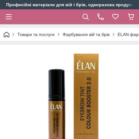
Професійні матеріали для вій і брів, одноразова продукція 
Товари та послуги
Фарбування вій та брів
ELAN фарб