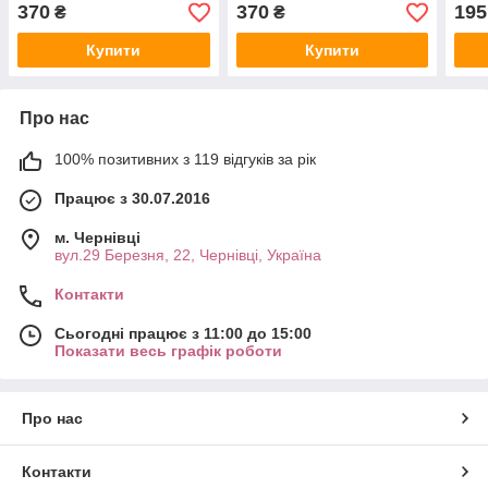
мл (еліксир) (версія 2.0)
ELAN / 10 мл
підс
370
370
195
₴
₴
/ 0
Купити
Купити
Про нас
100% позитивних з 119 відгуків за рік
Працює з 30.07.2016
м. Чернівці
вул.29 Березня, 22, Чернівці, Україна
Контакти
Сьогодні працює з 11:00 до 15:00
Показати весь графік роботи
Про нас
Контакти