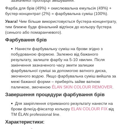
зазначеної пропорції змішування:
Фарба для брів (49%) + окислювальна емульсія (49%) +
бустер-концентрат (2%) = фарбувальна суміш (100%).
Увага!
Чим більше використовується бустера-концентрату,
тим ближче буде фінальний відтінок до кольору бустера
(синього або помаранчевого).
Фарбування брів
Нанести фарбувальну суміш на брови згідно з
побудованою формою. Залежно від бажаного
результату, залиште фарбу на 5-10 хвилин. Після
закінчення зазначеного часу змити залишки
фарбувальної суміші за допомогою ватного диска,
змоченого водою. Якщо фарбувальна суміш вийшла за
межі бажаної форми – приберіть зайве ватною
паличкою, змоченою
ÉLAN SKIN COLOUR REMOVER
.
Завершення процедури фарбування брів
Для закріплення отриманого результату нанести на
брови флюїд-фіксатор кольору
ELAN COLOUR FIX
від
ТМ ÉLAN professional line.
Характеристики: